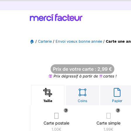
🏠
/
Carterie
/
Envoi voeux bonne année
/
Carte une a
Prix de votre carte :
2,99
€
Prix dégressif à partir de
11
cartes !
Coins
Papier
Taille
Carte postale
Carte simple
1,00€
1,99€