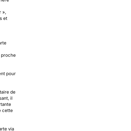
 »,
s et
rte
n proche
ent pour
taire de
ant, il
rtante
e cette
rte via