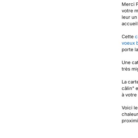
Merci F
votre m
leur un
accueil
Cette
c
voeux 
porte l
Une cat
très mi
La car
câlin" 
à votre 
Voici l
chaleur
proximi