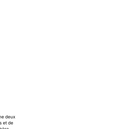
ène deux
s et de
phère