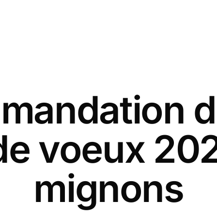
andation d
de voeux 20
mignons