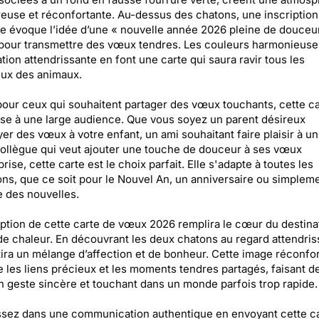
euse et réconfortante. Au-dessus des chatons, une inscription
e évoque l’idée d’une « nouvelle année 2026 pleine de douceur
 pour transmettre des vœux tendres. Les couleurs harmonieuse
ration attendrissante en font une carte qui saura ravir tous les
ux des animaux.
pour ceux qui souhaitent partager des vœux touchants, cette ca
se à une large audience. Que vous soyez un parent désireux
er des vœux à votre enfant, un ami souhaitant faire plaisir à u
ollègue qui veut ajouter une touche de douceur à ses vœux
rise, cette carte est le choix parfait. Elle s'adapte à toutes les
ns, que ce soit pour le Nouvel An, un anniversaire ou simplem
 des nouvelles.
ption de cette carte de vœux 2026 remplira le cœur du destina
 de chaleur. En découvrant les deux chatons au regard attendriss
ira un mélange d’affection et de bonheur. Cette image réconfo
e les liens précieux et les moments tendres partagés, faisant d
n geste sincère et touchant dans un monde parfois trop rapide.
ssez dans une communication authentique en envoyant cette ca