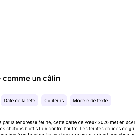
e comme un câlin
Date de la fête
Couleurs
Modèle de texte
e par la tendresse féline, cette carte de vœux 2026 met en sc
es chatons blottis l'un contre l'autre. Les teintes douces de gri
ssociées à un fond en fausse fourrure verte, créent une atmos