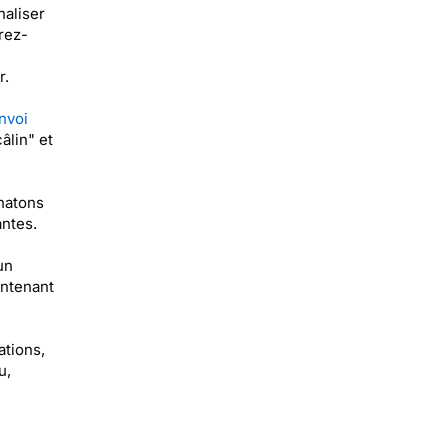
naliser
rez-
r.
nvoi
âlin" et
hatons
ntes.
un
intenant
ations,
u,