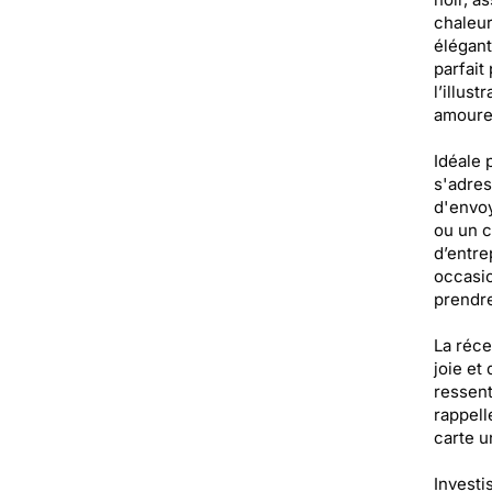
chaleur
élégant
parfait
l’illust
amoure
Idéale 
s'adres
d'envoy
ou un c
d’entrep
occasio
prendre
La réce
joie et
ressent
rappell
carte u
Investi