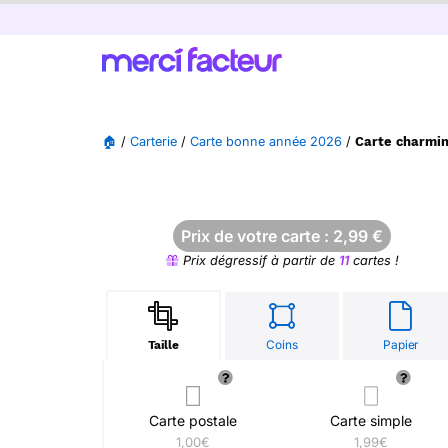
🏠
/
Carterie
/
Carte bonne année 2026
/
Carte charming
Prix de votre carte :
2,99
€
Prix dégressif à partir de
11
cartes !
Coins
Papier
Taille
Carte postale
Carte simple
1,00€
1,99€