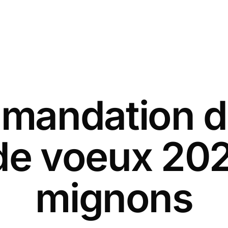
andation d
de voeux 20
mignons