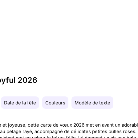
joyful 2026
Date de la fête
Couleurs
Modèle de texte
 et joyeuse, cette carte de vœux 2026 met en avant un adorab
au pelage rayé, accompagné de délicates petites bulles roses.
clatant met en valeur le héros félin, lui donnant un air espiègle 