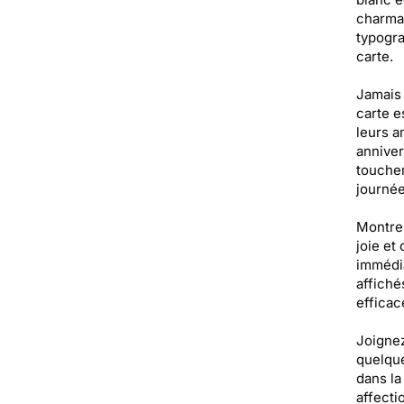
charman
typogra
carte.
Jamais 
carte e
leurs a
anniver
toucher
journée
Montrer
joie et
immédia
affiché
efficac
Joignez
quelque
dans la
affecti