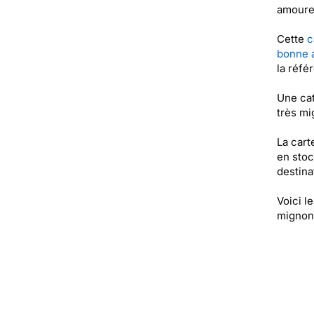
amoureu
Cette
c
bonne 
la réfé
Une cat
très mi
La cart
en stoc
destinat
Voici l
mignon,