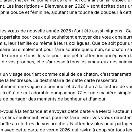
t. Les inscriptions « Bienvenue en 2026 » sont écrites dans u
phie douce et féminine, ajoutant une touche de douceur à cette
les vœux de nouvelle année 2026 n'ont été aussi mignons ! Ce
st parfaite pour ceux qui souhaitent envoyer des vœux chaleur
mis, leur famille ou même à leurs collègues. Que ce soit pour u
saire ou simplement pour faire sourire quelqu'un, ce chaton s
 le cœur de tous. Idéale pour une petite attention qui égayera l
 de vos proches, elle s’adresse à tous les amoureux des anima
 un visage souriant comme celui de ce chaton, c’est transmettr
 de la tendresse. Le destinataire de cette carte ressentira
tement une vague de bonheur et d’affection à la lecture de v
s à côté de cet adorable compagnon. C'est une manière simple
e de partager des moments de bonheur et d'amour.
-vous à la tendance et envoyez cette carte via Merci Facteur. 
s clics seulement, vous pourrez faire livrer vos vœux directe
 boîte aux lettres de vos proches. N'attendez plus pour partage
on avec cette carte de vœux 2026, qui ravira à coup sûr tous le