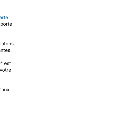
arte
 porte
hatons
ntes.
" est
votre
maux,
e