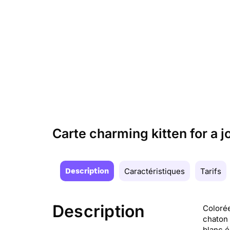
Carte charming kitten for a 
Description
Caractéristiques
Tarifs
Description
Colorée
chaton 
blanc é