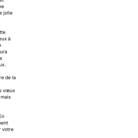
ne
 jolie
tte
eux à
n
aura
a
ux.
e de la
os vœux
 mais
En
ment
r votre
s