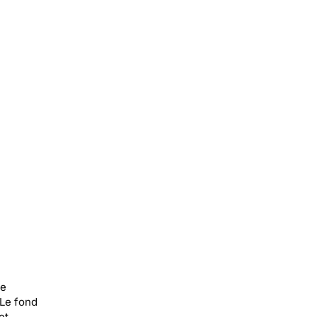
le
 Le fond
et