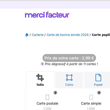
🏠
/
Carterie
/
Carte de bonne année 2026
/
Carte papi
Prix de votre carte :
2,99
€
Prix dégressif à partir de
11
cartes !
Coins
Papier
Taille
Carte postale
Carte simple
1,00€
1,99€