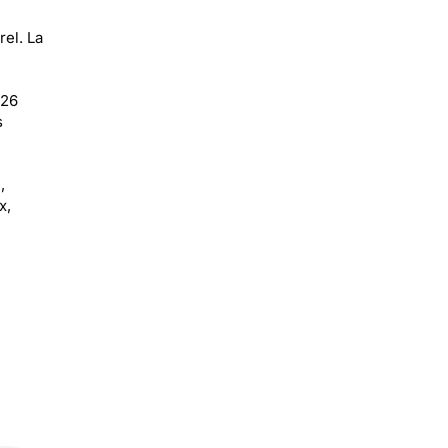
el. La
026
s
,
x,