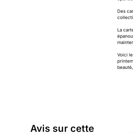
Des car
collect
La cart
épanoui
mainten
Voici l
printem
beauté,
Avis sur cette