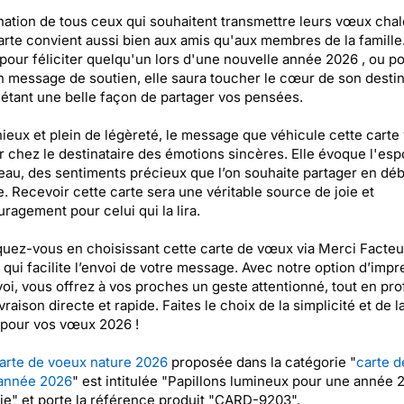
nation de tous ceux qui souhaitent transmettre leurs vœux cha
arte convient aussi bien aux amis qu'aux membres de la famille
 pour féliciter quelqu'un lors d'une nouvelle année 2026 , ou p
un message de soutien, elle saura toucher le cœur de son destin
 étant une belle façon de partager vos pensées.
eux et plein de légèreté, le message que véhicule cette carte 
r chez le destinataire des émotions sincères. Elle évoque l'espo
au, des sentiments précieux que l’on souhaite partager en déb
. Recevoir cette carte sera une véritable source de joie et
ragement pour celui qui la lira.
ez-vous en choisissant cette carte de vœux via Merci Facteu
 qui facilite l’envoi de votre message. Avec notre option d’impr
voi, vous offrez à vos proches un geste attentionné, tout en prof
vraison directe et rapide. Faites le choix de la simplicité et de l
 pour vos vœux 2026 !
arte de voeux nature 2026
proposée dans la catégorie "
carte d
année 2026
" est intitulée "Papillons lumineux pour une année 
e" et porte la référence produit "CARD-9203".