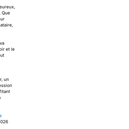
leureux,
. Que
our
ataire,
va
ir et le
ut
r, un
ession
itant
a
e
2026