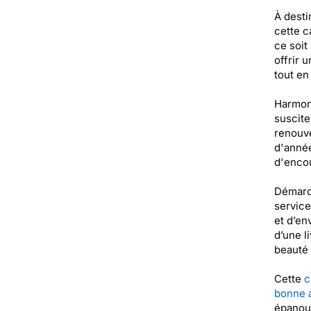
À desti
cette c
ce soit
offrir 
tout en
Harmoni
suscite
renouve
d'année
d'encou
Démarqu
service
et d’en
d’une li
beauté
Cette
c
bonne 
épanoui