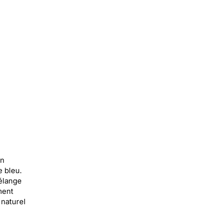
un
e bleu.
élange
ment
naturel