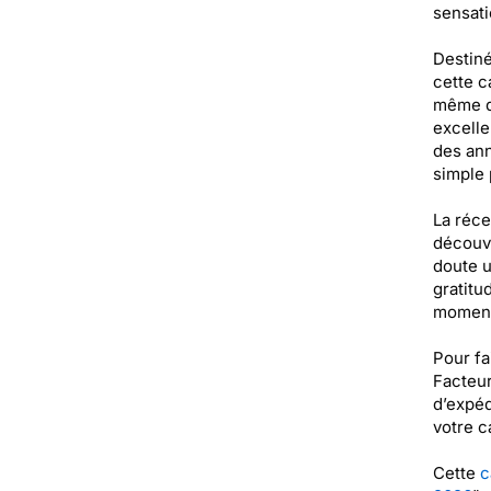
sensati
Destiné
cette c
même de
excelle
des ann
simple 
La réce
découvr
doute u
gratitu
moments
Pour fa
Facteur
d’expéd
votre c
Cette
c