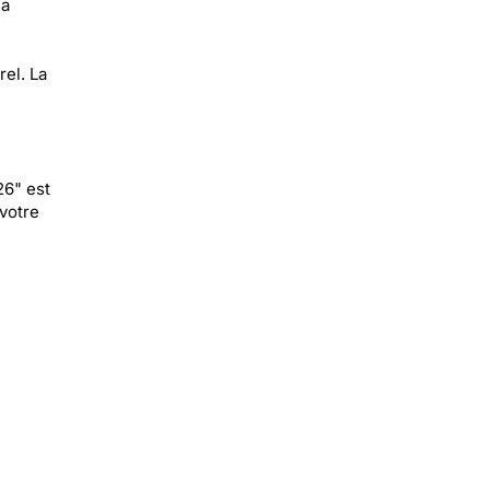
la
el. La
26" est
votre