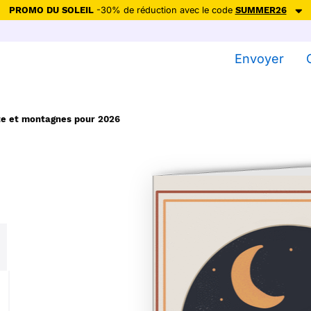
PROMO DU SOLEIL
-30% de réduction avec le code
SUMMER26
ction avec le code
SUMMER26
pour envoyer des cartes ensoleillées, jus
Envoyer
Envoyer des cartes
Ne plus afficher
te et montagnes pour 2026