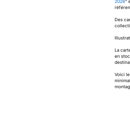
2026
" 
référe
Des car
collect
Illustra
La cart
en stoc
destinat
Voici l
minimal
montag