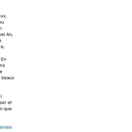
eux,
ou
n
el An,
e
re.
 En
ans
de
es beaux
i
ser et
in que
année