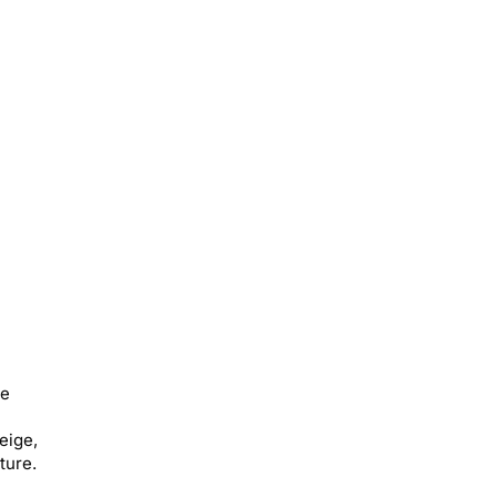
ne
eige,
ture.