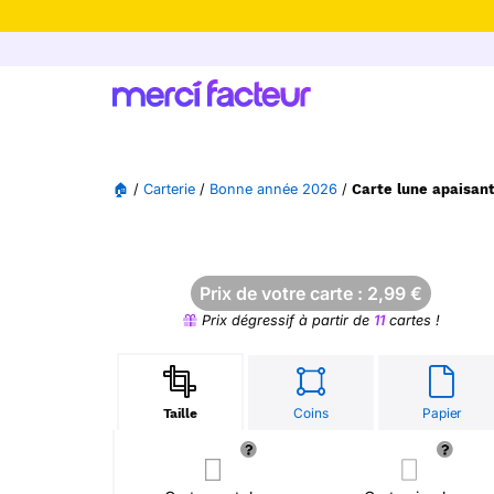
-30% de rédu
🏠
/
Carterie
/
Bonne année 2026
/
Carte lune apaisan
Prix de votre carte :
2,99
€
Prix dégressif à partir de
11
cartes !
Coins
Papier
Taille