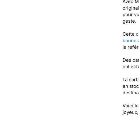
Avec Me
origina
pour vo
geste.
Cette
c
bonne 
la réfé
Des car
collect
La cart
en stoc
destinat
Voici l
joyeux,