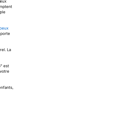
vœux
omptent
ple
voeux
 porte
el. La
" est
votre
enfants,