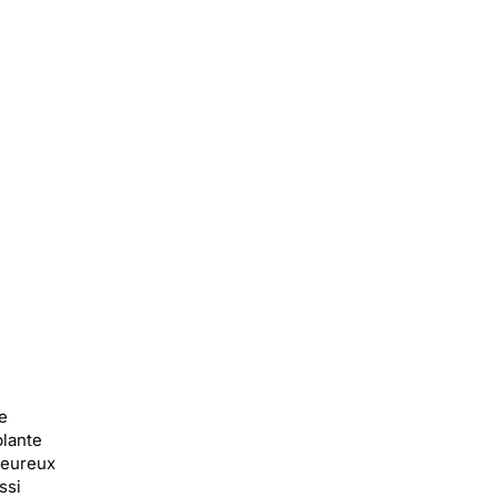
e
plante
heureux
ssi