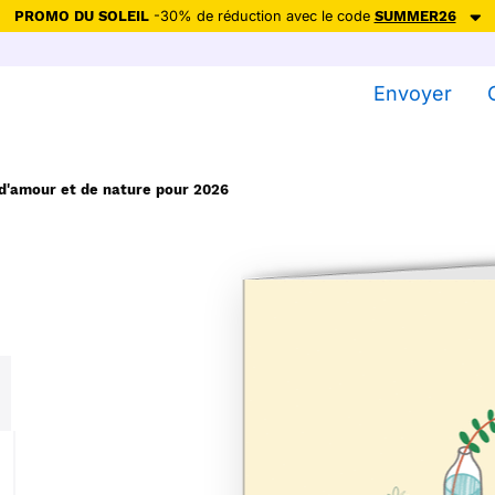
PROMO DU SOLEIL
-30% de réduction avec le code
SUMMER26
ction avec le code
SUMMER26
pour envoyer des cartes ensoleillées, jus
Envoyer
Envoyer des cartes
Ne plus afficher
d'amour et de nature pour 2026