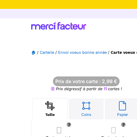
-30% de rédu
🏠
/
Carterie
/
Envoi voeux bonne année
/
Carte voeux 
Prix de votre carte :
2,99
€
Prix dégressif à partir de
11
cartes !
Coins
Papier
Taille