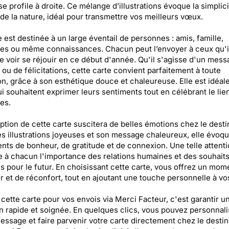
se profile à droite. Ce mélange d’illustrations évoque la simplici
de la nature, idéal pour transmettre vos meilleurs vœux.
e est destinée à un large éventail de personnes : amis, famille,
es ou même connaissances. Chacun peut l’envoyer à ceux qu'i
e voir se réjouir en ce début d'année. Qu'il s'agisse d'un mes
 ou de félicitations, cette carte convient parfaitement à toute
n, grâce à son esthétique douce et chaleureuse. Elle est idéal
i souhaitent exprimer leurs sentiments tout en célébrant le lie
res.
ption de cette carte suscitera de belles émotions chez le destin
s illustrations joyeuses et son message chaleureux, elle évoq
nts de bonheur, de gratitude et de connexion. Une telle attent
e à chacun l'importance des relations humaines et des souhait
s pour le futur. En choisissant cette carte, vous offrez un mom
 et de réconfort, tout en ajoutant une touche personnelle à v
 cette carte pour vos envois via Merci Facteur, c'est garantir u
on rapide et soignée. En quelques clics, vous pouvez personnali
essage et faire parvenir votre carte directement chez le destin