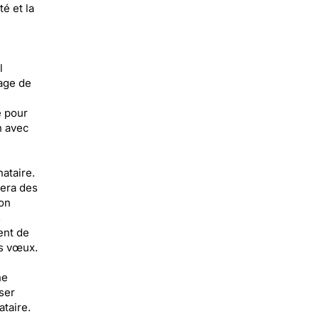
té et la
l
sage de
e pour
n avec
ataire.
uera des
ion
s
ent de
os vœux.
ne
ser
ataire.