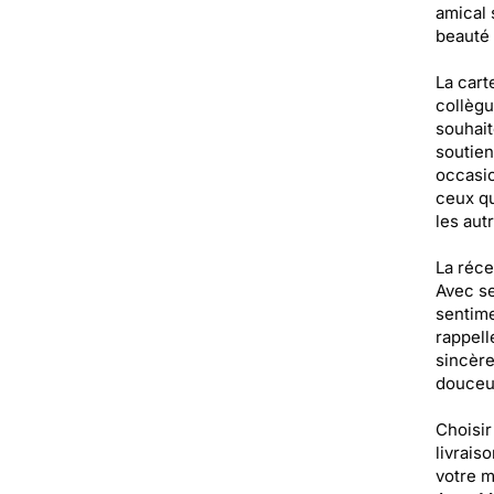
amical 
beauté 
La cart
collègu
souhait
soutien
occasio
ceux qu
les aut
La réce
Avec se
sentime
rappell
sincère
douceur
Choisir
livrais
votre m