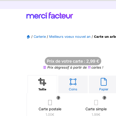
🏠
/
Carterie
/
Meilleurs voeux nouvel an
/
Carte un arb
Prix de votre carte :
2,99
€
Prix dégressif à partir de
11
cartes !
Coins
Papier
Taille
Carte postale
Carte simple
1,00€
1,99€