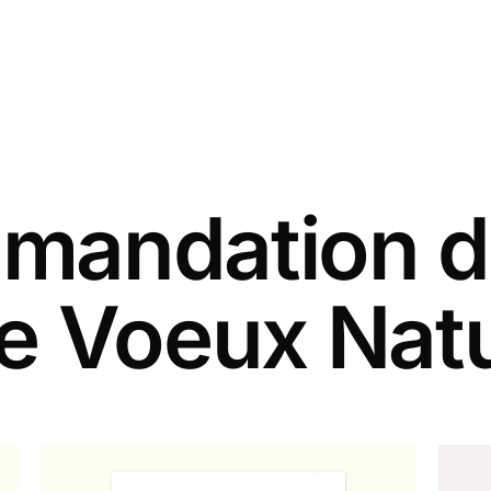
andation d
de Voeux Nat