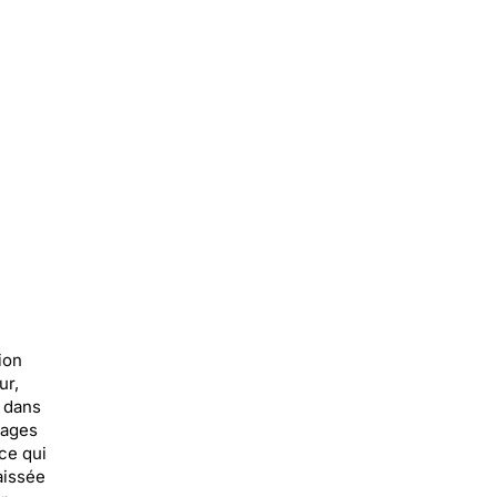
ion
ur,
é dans
uages
ce qui
aissée