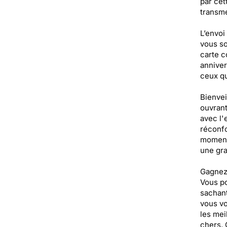
par cet
transme
L’envoi
vous so
carte c
anniver
ceux qu
Bienvei
ouvrant
avec l'
réconfo
moment 
une gra
Gagnez 
Vous po
sachant
vous vo
les mei
chers. 