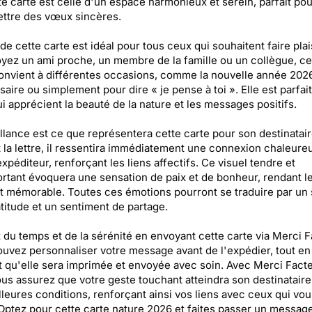
te carte est celle d'un espace harmonieux et serein, parfait pou
ttre des vœux sincères.
 de cette carte est idéal pour tous ceux qui souhaitent faire plai
yez un ami proche, un membre de la famille ou un collègue, ce
onvient à différentes occasions, comme la nouvelle année 2026
saire ou simplement pour dire « je pense à toi ». Elle est parfai
i apprécient la beauté de la nature et les messages positifs.
llance est ce que représentera cette carte pour son destinatair
 la lettre, il ressentira immédiatement une connexion chaleure
expéditeur, renforçant les liens affectifs. Ce visuel tendre et
rtant évoquera une sensation de paix et de bonheur, rendant l
mémorable. Toutes ces émotions pourront se traduire par un 
titude et un sentiment de partage.
du temps et de la sérénité en envoyant cette carte via Merci F
uvez personnaliser votre message avant de l'expédier, tout en
 qu'elle sera imprimée et envoyée avec soin. Avec Merci Facte
us assurez que votre geste touchant atteindra son destinatair
lleures conditions, renforçant ainsi vos liens avec ceux qui vou
Optez pour cette carte nature 2026 et faites passer un message