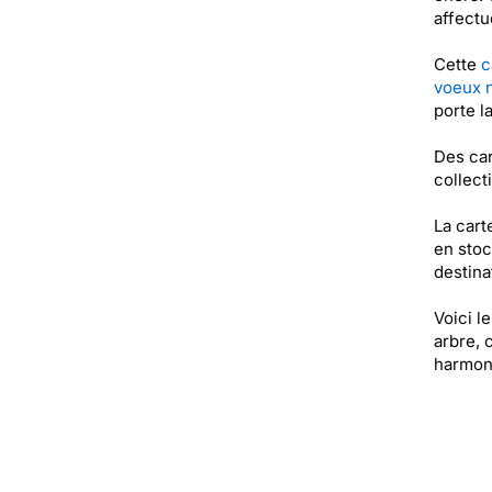
affectu
Cette
c
voeux 
porte l
Des car
collect
La cart
en stoc
destinat
Voici l
arbre, 
harmon