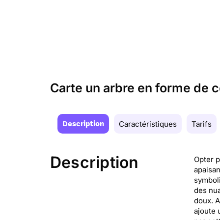
Carte un arbre en forme de
Description
Caractéristiques
Tarifs
Description
Opter p
apaisan
symboli
des nua
doux. A
ajoute 