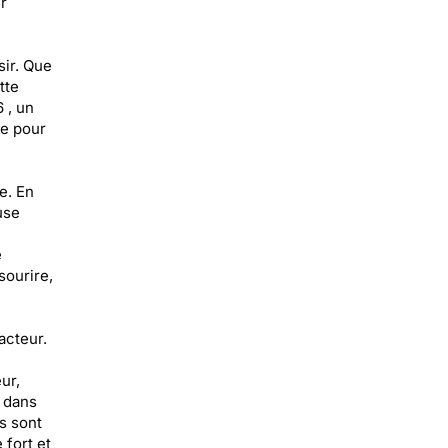
r
sir. Que
tte
 , un
te pour
e. En
use
e
sourire,
acteur.
ur,
e dans
s sont
 fort et