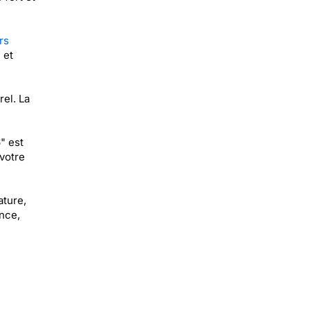
rs
 et
el. La
" est
votre
ature,
ance,