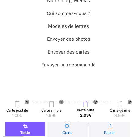
Notre blog
/
Médias
Qui sommes-nous ?
Modèles de lettres
Envoyer des photos
Envoyer des cartes
Envoyer un recommandé
🌳 Nous avons planté plus de 13.000 arbres !
Carte postale
Carte simple
Carte pliée
Carte géante
1,00€
1,99€
2,99€
3,99€
© Merci Facteur
Coins
Papier
Taille