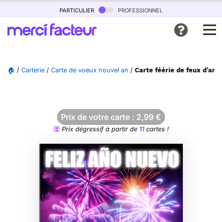
particulier
professionnel
🏠
/
Carterie
/
Carte de voeux nouvel an
/
Carte féérie de feux d'arti
Prix de votre carte :
2,99
€
Prix dégressif à partir de
11
cartes !