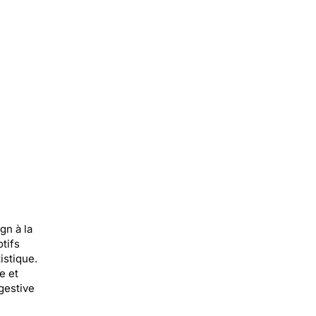
gn à la
tifs
istique.
e et
gestive