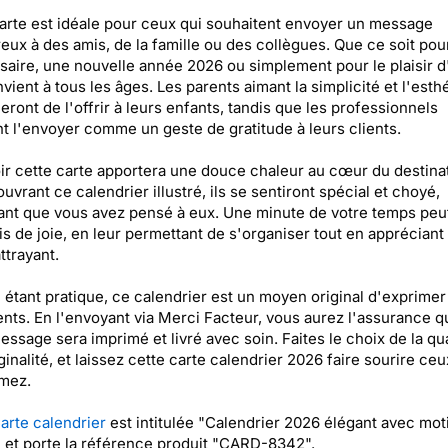
arte est idéale pour ceux qui souhaitent envoyer un message
eux à des amis, de la famille ou des collègues. Que ce soit pou
saire, une nouvelle année 2026 ou simplement pour le plaisir d'
nvient à tous les âges. Les parents aimant la simplicité et l'esth
eront de l'offrir à leurs enfants, tandis que les professionnels
t l'envoyer comme un geste de gratitude à leurs clients.
r cette carte apportera une douce chaleur au cœur du destinat
uvrant ce calendrier illustré, ils se sentiront spécial et choyé,
nt que vous avez pensé à eux. Une minute de votre temps peut 
s de joie, en leur permettant de s'organiser tout en appréciant 
ttrayant.
 étant pratique, ce calendrier est un moyen original d'exprimer
nts. En l'envoyant via Merci Facteur, vous aurez l'assurance q
essage sera imprimé et livré avec soin. Faites le choix de la qua
iginalité, et laissez cette carte calendrier 2026 faire sourire ce
mez.
arte calendrier
est intitulée "Calendrier 2026 élégant avec mot
" et porte la référence produit "CARD-8342".