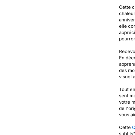
Cette c
chaleur
anniver
elle co
appréci
pourron
Recevoi
En déco
apprena
des moi
visuel a
Tout en
sentime
votre m
de l'or
vous ai
Cette
C
subtils