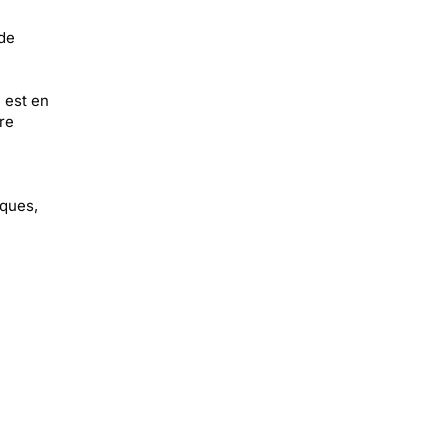
 de
 est en
re
iques,