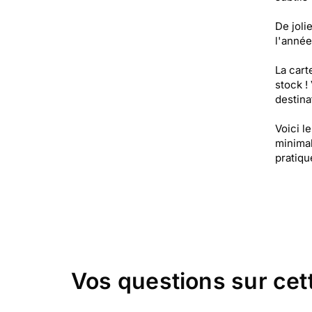
De joli
l'année
La cart
stock !
destinat
Voici l
minimal
pratiqu
Vos questions sur cet