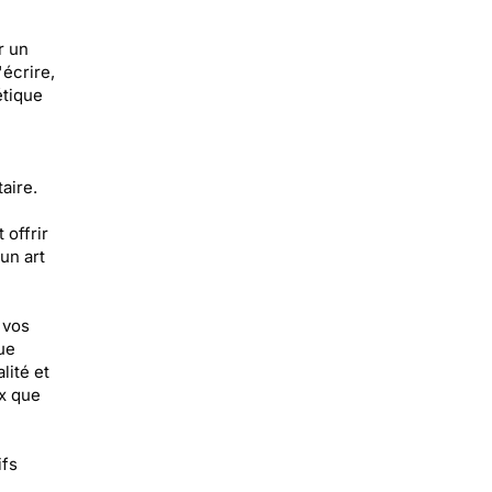
r un
écrire,
étique
aire.
offrir
un art
 vos
ue
lité et
ux que
ifs