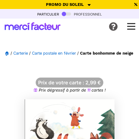
PROMO DU SOLEIL
particulier
professionnel
-30% de réduction avec le code
SUMMER26
pour envoyer des
cartes ensoleillées, jusqu'au 6 Août !
Envoyer des cartes
🏠
/
Carterie
/
Carte postale en février
/
Carte bonhomme de neige et 
Ne plus afficher
Prix de votre carte :
2,99
€
Prix dégressif à partir de
11
cartes !