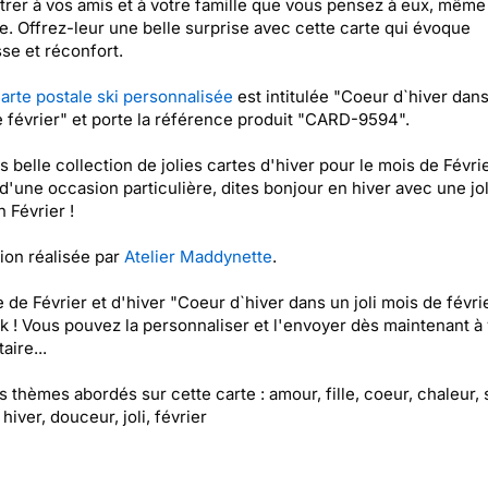
rer à vos amis et à votre famille que vous pensez à eux, même
e. Offrez-leur une belle surprise avec cette carte qui évoque
se et réconfort.
arte postale ski personnalisée
est intitulée "Coeur d`hiver dans 
 février" et porte la référence produit "CARD-9594".
s belle collection de jolies cartes d'hiver pour le mois de Févri
d'une occasion particulière, dites bonjour en hiver avec une jol
n Février !
tion réalisée par
Atelier Maddynette
.
e de Février et d'hiver "Coeur d`hiver dans un joli mois de févri
k ! Vous pouvez la personnaliser et l'envoyer dès maintenant à 
aire...
es thèmes abordés sur cette carte : amour, fille, coeur, chaleur, 
hiver, douceur, joli, février