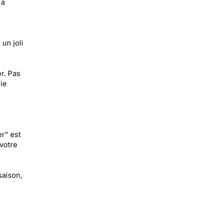
 à
un joli
er. Pas
ie
er" est
votre
saison,