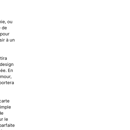
ie, ou
e de
 pour
ir à un
tira
 design
mée. En
amour,
portera
carte
simple
de
r le
arfaite