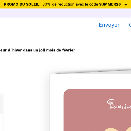
PROMO DU SOLEIL
-30% de réduction avec le code
SUMMER26
ction avec le code
SUMMER26
pour envoyer des cartes ensoleillées, jus
Envoyer
Envoyer des cartes
Ne plus afficher
eur d`hiver dans un joli mois de février