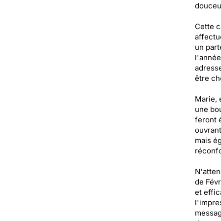
douceur
Cette c
affectu
un part
l'année
adresse
être ch
Marie, 
une bou
feront 
ouvrant
mais ég
réconfo
N'atten
de Févr
et effi
l'impre
message