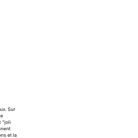
ux. Sur
le
"joli
nnent
ns et la