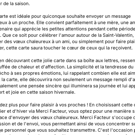
 de la saison.
arte est idéale pour quiconque souhaite envoyer un message
eux à un proche. Elle convient parfaitement à une mère, une am
enaire qui apprécie les petites attentions pendant cette périod
. Que ce soit pour célébrer l'amour autour de la Saint-Valentin,
r des vœux chaleureux à un ami, ou simplement pour faire plais
er, cette carte saura toucher le cœur de ceux qui la reçoivent.
en découvrant cette jolie carte dans sa boîte aux lettres, ressen
ffée de chaleur et d'affection. La simplicité et la tendresse du
écho à ses propres émotions, lui rappelant combien elle est ai
 la carte, elle découvrira non seulement un message rempli d'
alement une pensée sincère qui illuminera sa journée et lui ap
rt et joie en cette saison hivernale.
dez plus pour faire plaisir à vos proches ! En choisissant cette 
ier et d'hiver via Merci Facteur, vous optez pour une manière 
cace d'envoyer des vœux chaleureux. Merci Facteur s'occupe 
ssion et de l'envoi, vous permettant ainsi de vous concentrer su
 personnel que vous souhaitez transmettre. C'est l'occasion p