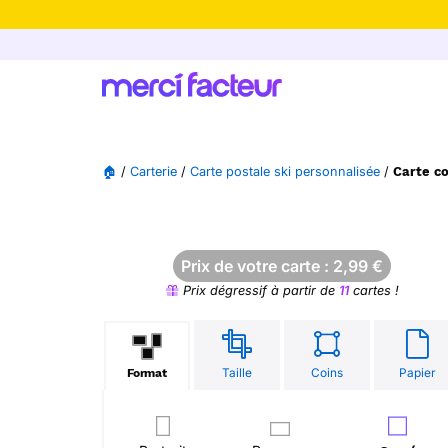
-30% de rédu
🏠
/
Carterie
/
Carte postale ski personnalisée
/
Carte co
Prix de votre carte :
2,99
€
Prix dégressif à partir de
11
cartes !
Taille
Coins
Papier
Format