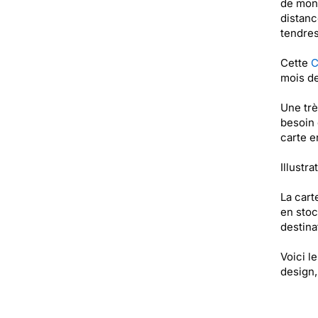
de mont
distanc
tendres
Cette
C
mois de
Une trè
besoin 
carte e
Illustra
La cart
en stoc
destinat
Voici l
design, 