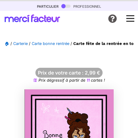
particulier
professionnel
🏠
/
Carterie
/
Carte bonne rentrée
/
Carte fête de la rentrée en tout
Prix de votre carte :
2,99
€
Prix dégressif à partir de
11
cartes !