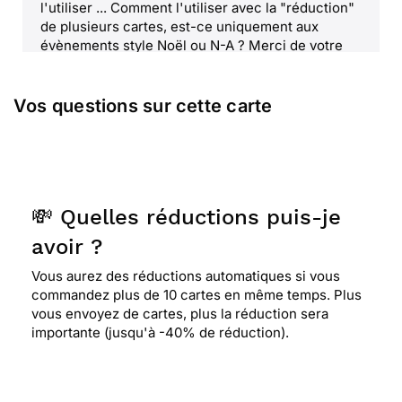
l'utiliser ... Comment l'utiliser avec la "réduction"
de plusieurs cartes, est-ce uniquement aux
évènements style Noël ou N-A ? Merci de votre
attention.
Vos questions sur cette carte
⭐⭐⭐⭐⭐ Le 13/09/2021 : Tr7s jolie pour ma filleule
⭐⭐⭐⭐⭐ Le 13/09/2021 : Super !
💸 Quelles réductions puis-je
avoir ?
⭐⭐⭐⭐⭐ Le 29/08/2021 : J'aime beaucoup l'esprit
de cette carte, ces couleurs douces .
Vous aurez des réductions automatiques si vous
commandez plus de 10 cartes en même temps. Plus
vous envoyez de cartes, plus la réduction sera
importante (jusqu'à -40% de réduction).