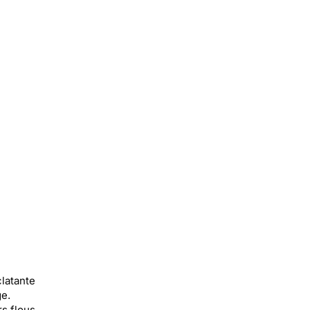
latante
ge.
s flous