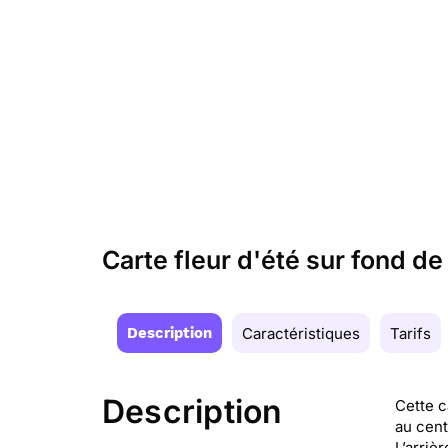
Carte fleur d'été sur fond d
Description
Caractéristiques
Tarifs
Description
Cette c
au cent
L’arriè