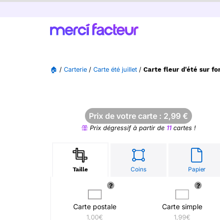
🏠
/
Carterie
/
Carte été juillet
/
Carte fleur d'été sur f
Prix de votre carte :
2,99
€
Prix dégressif à partir de
11
cartes !
Coins
Papier
Taille
Carte postale
Carte simple
1,00€
1,99€