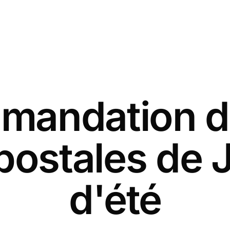
andation d
postales de Ju
d'été