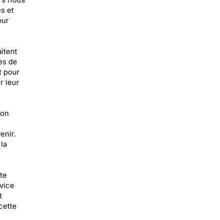
s et
our
itent
es de
t pour
r leur
son
enir.
 la
te
rvice
t
cette