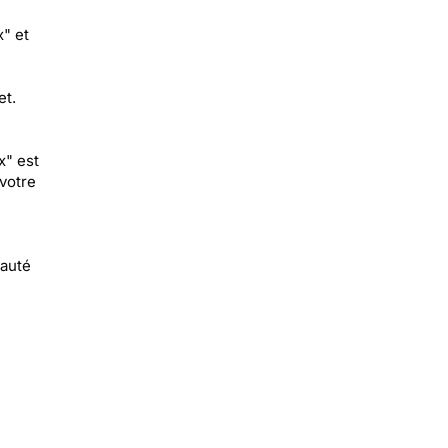
" et
et.
x" est
votre
eauté