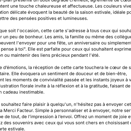
utent une touche chaleureuse et affectueuse. Les couleurs vive
tration délicate évoquent la beauté de la saison estivale, idéale p
ttre des pensées positives et lumineuses.
que soit l'occasion, cette carte s'adresse à tous ceux qui souha
r un peu de bonheur. Les amis, la famille ou même des collègu
 peuvent l'envoyer pour une fête, un anniversaire ou simplemen
e pense à toi". Elle est parfaite pour ceux qui souhaitent exprime
on ou maintenir des liens précieux pendant l'été.
e d’émotions, la réception de cette carte touchera le cœur de 
taire. Elle évoquera un sentiment de douceur et de bien-être,
nt les moments de convivialité passée et les instants joyeux à v
lustration florale invite à la réflexion et à la gratitude, faisant de
n cadeau inestimable.
 souhaitez faire plaisir à quelqu'un, n'hésitez pas à envoyer cet
ia Merci Facteur. Simple à personnaliser et à envoyer, notre se
e de tout, de l’impression à l’envoi. Offrez un moment de joie e
z des souvenirs avec ceux qui vous sont chers en choisissant 
rte estivale.