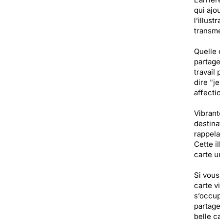
qui ajo
l’illus
transme
Quelle 
partage
travail
dire "j
affecti
Vibrant
destina
rappela
Cette il
carte u
Si vous
carte v
s’occup
partage
belle ca