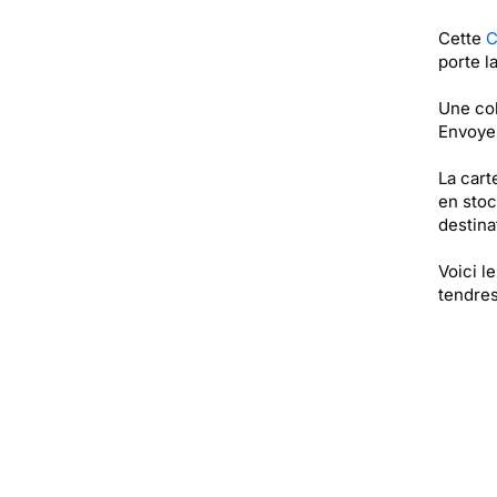
Cette
C
porte l
Une col
Envoyez
La cart
en stoc
destinat
Voici l
tendres