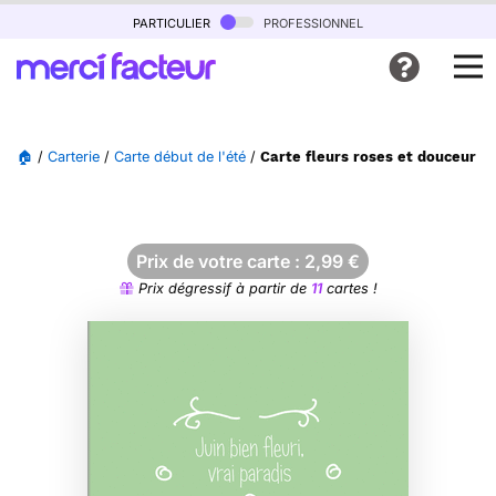
particulier
professionnel
🏠
/
Carterie
/
Carte début de l'été
/
Carte fleurs roses et douceur du
Prix de votre carte :
2,99
€
Prix dégressif à partir de
11
cartes !