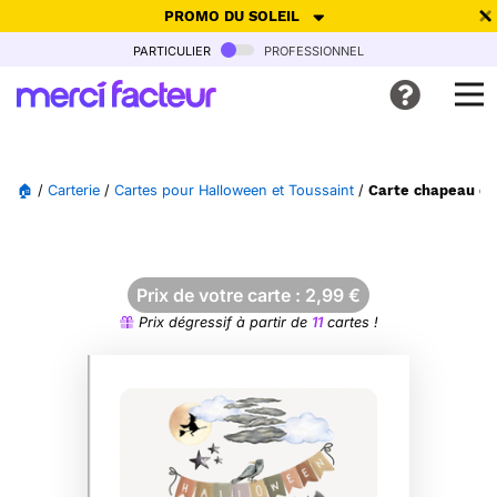
PROMO DU SOLEIL
particulier
professionnel
-30% de réduction avec le code
SUMMER26
pour envoyer des
cartes ensoleillées, jusqu'au 6 Août !
Envoyer des cartes
🏠
/
Carterie
/
Cartes pour Halloween et Toussaint
/
Carte chapeau de 
Ne plus afficher
Prix de votre carte :
2,99
€
Prix dégressif à partir de
11
cartes !