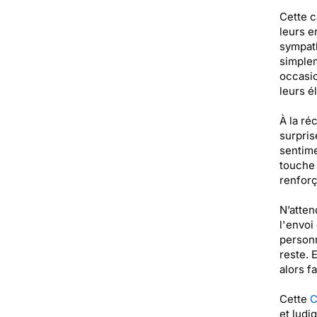
Cette c
leurs e
sympath
simplem
occasio
leurs é
À la ré
surpris
sentime
touche 
renforç
N’atten
l'envoi
personn
reste. 
alors f
Cette
C
et ludi