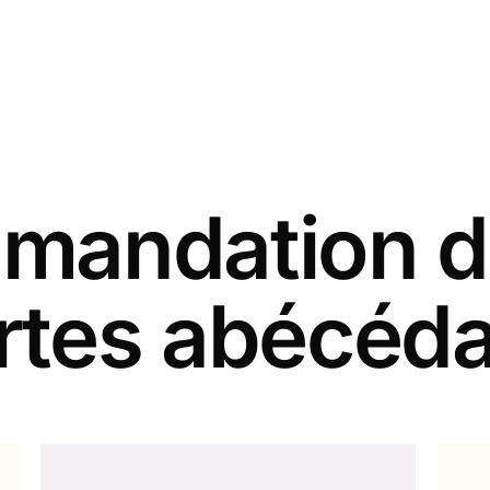
andation d
rtes abécéda