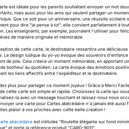
arte est idéale pour les parents souhaitant envoyer un mot dou
nfants, mais aussi pour les amis qui veulent partager un momen
ique. Que ce soit pour un anniversaire, une réussite scolaire 
ent pour dire "je pense à toi", elle convient parfaitement à tou
n. Les enseignants, par exemple, pourraient l'utiliser pour félic
lèves de manière originale et mémorable.
ception de cette carte, le destinataire ressentira une délicieuse
e. Le design ludique du yo-yo évoque des souvenirs d'enfance 
nt de joie. Cela créera un moment mémorable, en apportant u
de bonheur au quotidien. La carte évoque des émotions positiv
ant les liens affectifs entre l'expéditeur et le destinataire.
dez plus pour partager ce moment joyeux ! Grâce à Merci Facte
 de cette carte est simple et rapide. Choisissez la carte qui vous 
alisez-la avec un message touchant et laissez-nous nous occ
Envoyer une carte pour Cartes abécédaire n'a jamais été aussi f
aites plaisir à vos proches avec cette belle création !
arte abécédaire
est intitulée "Roulette élégante sur fond minim
que" et porte la référence produit "CARD-9011".