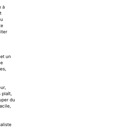
x à
t
ou
te
iter
et un
ne
es,
ur,
plaît,
uper du
acile,
aliste