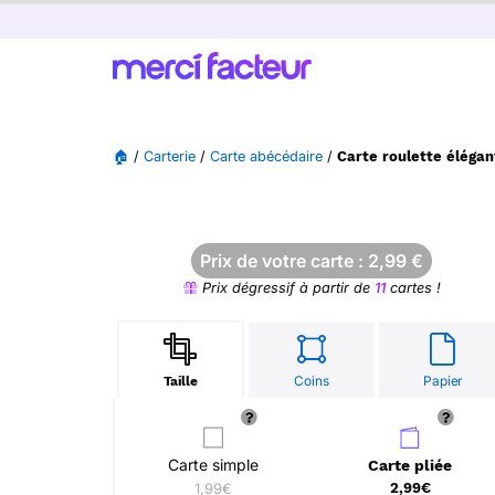
🏠
/
Carterie
/
Carte abécédaire
/
Carte roulette élégan
Prix de votre carte :
2,99
€
Prix dégressif à partir de
11
cartes !
Coins
Papier
Taille
Carte simple
Carte pliée
1,99€
2,99€