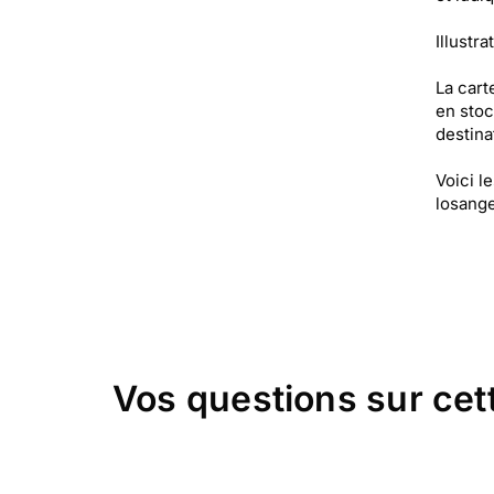
Illustra
La cart
en stoc
destinat
Voici l
losange
Vos questions sur cet