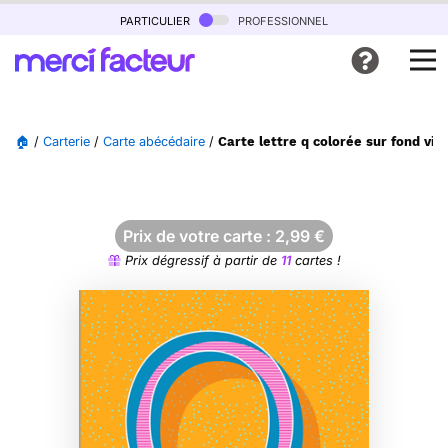
particulier
professionnel
🏠
/
Carterie
/
Carte abécédaire
/
Carte lettre q colorée sur fond vib
Prix de votre carte :
2,99
€
Prix dégressif à partir de
11
cartes !