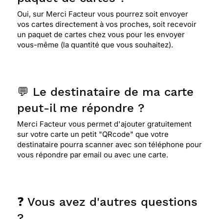
Oui, sur Merci Facteur vous pourrez soit envoyer
vos cartes directement à vos proches, soit recevoir
un paquet de cartes chez vous pour les envoyer
⭐⭐⭐⭐
Le 20/08/2023 : J'adore la carte, mais
vous-même (la quantité que vous souhaitez).
j'aime moins qu'on ne puisse pas l'envoyer sans
enveloppe et qu'on soit obligé de mettre une
enveloppe... ca c'est moins cool.
💬 Le destinataire de ma carte
⭐⭐⭐⭐
Le 26/05/2023 : Super comme d'hab
peut-il me répondre ?
Merci Facteur vous permet d'ajouter gratuitement
sur votre carte un petit "QRcode" que votre
⭐⭐⭐⭐
Le 14/03/2023 : Adorable ! très joli à mon
destinataire pourra scanner avec son téléphone pour
goût !
vous répondre par email ou avec une carte.
⭐⭐⭐⭐⭐ Le 09/02/2023 : Très girly
❓ Vous avez d'autres questions
⭐⭐⭐⭐⭐ Le 09/02/2023 : Très grily
?