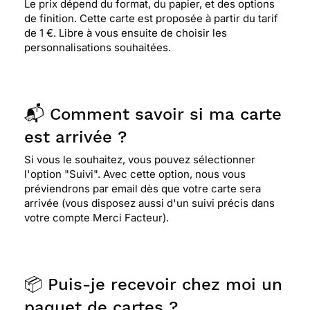
et l'impression de gentillesse est accessible
Le prix dépend du format, du papier, et des options
naturellement, tant en terme de choix graphique,
de finition. Cette carte est proposée à partir du tarif
que pastel. beaucoup trop d'images dans le même
de 1 €. Libre à vous ensuite de choisir les
esprit sans l'implication et l'engagement humain
personnalisations souhaitées.
qui vas avec, mais cela est une remarque très
personnelle. merci et bonne réception. cdt
stéphane segouin.
📬 Comment savoir si ma carte
est arrivée ?
⭐⭐⭐⭐⭐ Le 28/11/2023 : Le décor est très bien
organisé
Si vous le souhaitez, vous pouvez sélectionner
l'option "Suivi". Avec cette option, nous vous
préviendrons par email dès que votre carte sera
⭐⭐⭐⭐
Le 27/10/2023 : Tres jolie carte. par
arrivée (vous disposez aussi d'un suivi précis dans
contre, je ne peux plus faire mes cartes et photos
votre compte Merci Facteur).
sur l'application telephone merci
⭐⭐⭐⭐
Le 22/10/2023 : Carte très féminine pour
📦 Puis-je recevoir chez moi un
une jeune fille j'aurais aimé en trouver une avec
paquet de cartes ?
prompt rétablissement tant pis