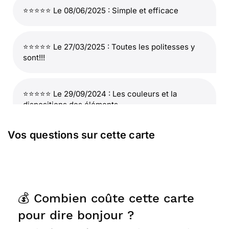
⭐⭐⭐⭐⭐ Le 08/06/2025 : Simple et efficace
⭐⭐⭐⭐⭐ Le 27/03/2025 : Toutes les politesses y
sont!!!
⭐⭐⭐⭐⭐ Le 29/09/2024 : Les couleurs et la
dispositions des éléments
Vos questions sur cette carte
⭐⭐⭐⭐⭐ Le 27/04/2024 : Rien à redire. Merci.
⭐⭐⭐
Le 19/04/2024 : Bonjour, classique,
efficace, pour le thème, couleur douce. travail de
💰 Combien coûte cette carte
qualité. cependant rien d'original en terme de
choix graphique, et trop surchargé. beaucoup de
pour dire bonjour ?
symboles, pas assez de poésie. l'effet de douceur