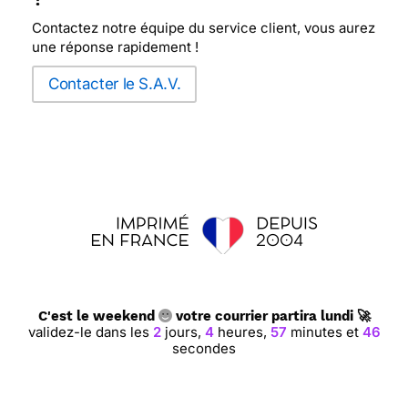
Contactez notre équipe du service client, vous aurez
une réponse rapidement !
⭐⭐⭐⭐⭐ Le 03/08/2022 : Parfait
Contacter le S.A.V.
⭐⭐⭐⭐
Le 19/07/2022 : Tout la faire en couleur
plus vive
⭐⭐⭐⭐⭐ Le 10/06/2022 : La carte était tout à fait
indiquée pour l'occasion. Il s'agissait de faire un
coucou à notre petit fils qui était en classe verte
en lui faisant une surprise. Il a été ravi !!
C'est le weekend
votre courrier partira lundi 🚀
⭐⭐⭐⭐
Le 26/05/2022 : Les jolis dessins et les
validez-le dans les
2
jours,
4
heures,
57
minutes et
45
petits mots doux !
secondes