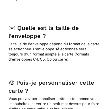
⭐⭐⭐⭐⭐ Le 02/11/2020 : c'est super
⭐⭐⭐⭐
Le 04/08/2020 : Superbe pour une petite
✉️ Quelle est la taille de
fille
l'enveloppe ?
La taille de l'enveloppe dépend du format de la carte
⭐⭐⭐⭐
Le 26/06/2020 : Tres chouette ,fera très
sélectionnée. L'enveloppe sélectionnée sera
plaisir à ma petite fille
toujours d'un format adapté à la carte (formats
d'enveloppes C4, C5, C6 ou carré).
⭐⭐⭐⭐⭐ Le 21/06/2020 : Très bonne gestion
!Merci!
🎨 Puis-je personnaliser cette
carte ?
⭐⭐⭐⭐
Le 14/05/2020 : Jolie carte
Vous pouvez personnaliser cette carte comme vous
le souhaitez, et écrire un petit mot dessus pour faire
⭐⭐⭐⭐
Le 13/05/2020 : site intéressant
d'elle une carte unique et inoubliable.