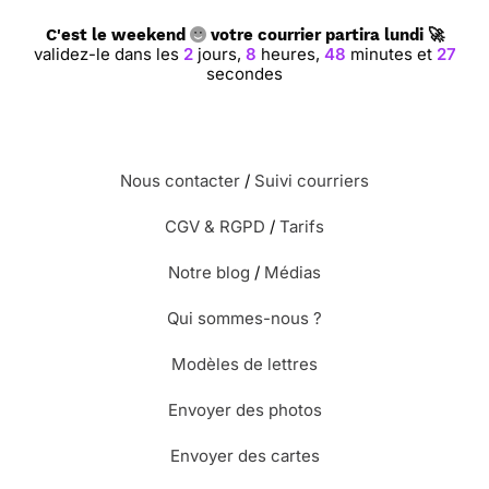
C'est le weekend
votre courrier partira lundi 🚀
validez-le dans les
2
jours,
8
heures,
48
minutes et
26
⭐⭐⭐⭐
Le 22/05/2019 : Sympa, gaie.
secondes
⭐⭐⭐⭐⭐ Le 05/04/2019 : Très jolies cartes.
Nous contacter
/
Suivi courriers
⭐⭐⭐⭐
Le 20/03/2019 : Très mignonne.
CGV & RGPD
/
Tarifs
Notre blog
/
Médias
⭐⭐⭐⭐⭐ Le 19/10/2018 : Superbe et originale merci
facteur !!!
Qui sommes-nous ?
Modèles de lettres
Envoyer des photos
Envoyer des cartes