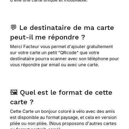
nombreux choix de cartes. le délai de livraison a
été très long suite aux conditions (15 jours) mais
je réutiliserai sûrement ce site.
💬 Le destinataire de ma carte
peut-il me répondre ?
⭐⭐⭐⭐⭐ Le 10/02/2020 : Jolie carte pour envoyer à
une petite fille !
Merci Facteur vous permet d'ajouter gratuitement
sur votre carte un petit "QRcode" que votre
destinataire pourra scanner avec son téléphone pour
⭐⭐⭐⭐⭐ Le 05/12/2019 : Belle carte qui a fait la joie
vous répondre par email ou avec une carte.
d' une petite de 6 ans qui révait de recevoir du
courrier. Arrivée très rapidement . Merci.
🖼️ Quel est le format de cette
⭐⭐⭐⭐
Le 19/11/2019 : Exactement ce qu'attend
carte ?
une petite fille de 6ans : du courrier ! cette carte
est rigolote et mignone !
Cette Carte un bonjour coloré à vélo avec des amis
est disponible au format paysage, et cela en version
pliée ou non pliée. (Nous proposons d'autres cartes
⭐⭐⭐⭐
Le 05/10/2019 : Marrante..... et juste un