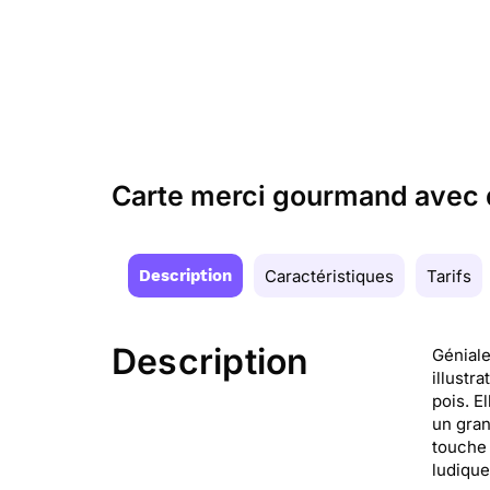
Carte merci gourmand avec 
Description
Caractéristiques
Tarifs
Description
Géniale
illustr
pois. E
un gran
touche 
ludique