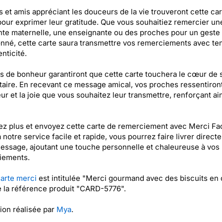
s et amis appréciant les douceurs de la vie trouveront cette car
pour exprimer leur gratitude. Que vous souhaitiez remercier un
nte maternelle, une enseignante ou des proches pour un geste
onné, cette carte saura transmettre vos remerciements avec te
nticité.
s de bonheur garantiront que cette carte touchera le cœur de 
taire. En recevant ce message amical, vos proches ressentiront
eur et la joie que vous souhaitez leur transmettre, renforçant ai
ez plus et envoyez cette carte de remerciement avec Merci Fac
 notre service facile et rapide, vous pourrez faire livrer direct
essage, ajoutant une touche personnelle et chaleureuse à vos
iements.
arte merci
est intitulée "Merci gourmand avec des biscuits en
e la référence produit "CARD-5776".
tion réalisée par
Mya
.