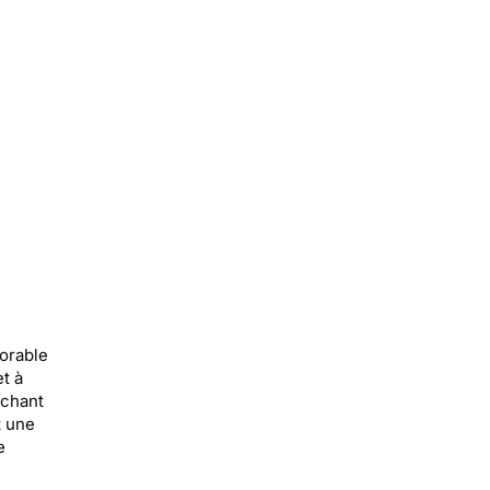
orable
et à
ichant
t une
e