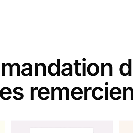
andation d
tes remercie