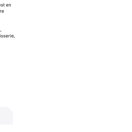
st en
re
,
isserie,