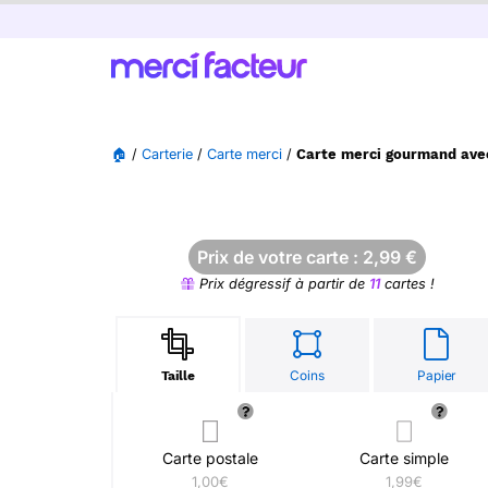
🏠
/
Carterie
/
Carte merci
/
Carte merci gourmand avec
Prix de votre carte :
2,99
€
Prix dégressif à partir de
11
cartes !
Coins
Papier
Taille
Carte postale
Carte simple
1,00€
1,99€