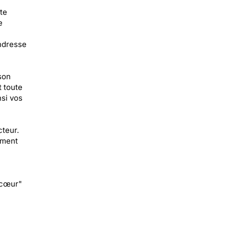
te
e
ndresse
son
 toute
nsi vos
teur.
ement
 cœur"