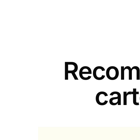
Recomm
car