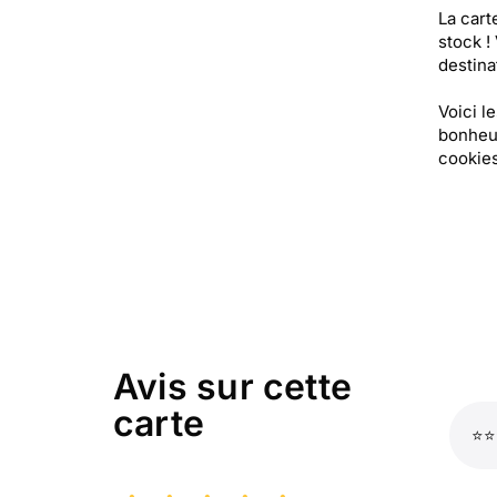
La cart
stock !
destinat
Voici l
bonheur
cookies
Avis sur cette
carte
⭐⭐