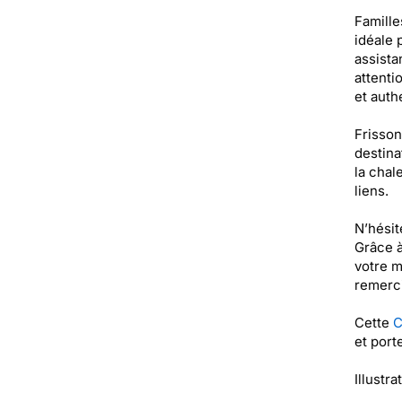
Famille
idéale 
assista
attenti
et authe
Frisson
destina
la chal
liens.
N’hésit
Grâce à
votre m
remerc
Cette
C
et port
Illustra