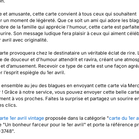
on.
 et amusante, cette carte convient à tous ceux qui souhaitent
r un moment de légèreté. Que ce soit un ami qui adore les bla
re de la famille qui apprécie l'humour, cette carte est parfait
ourire. Son message ludique fera plaisir à ceux qui aiment céléb
avril avec originalité.
arte provoquera chez le destinataire un véritable éclat de rire. 
 de douceur et d'humour attendrit et ravira, créant une atmos
 et d’amusement. Recevoir ce type de carte est une façon agré
 l’esprit espiègle du 1er avril.
ensemble au jeu des blagues en envoyant cette carte via Merc
 ! Grâce à notre service, vous pouvez envoyer cette belle cart
ment à vos proches. Faites la surprise et partagez un sourire e
s clics.
arte 1er avril vintage
proposée dans la catégorie "
carte du 1er a
ée "Un bonheur farceur pour le 1er avril" et porte la référence p
3748".