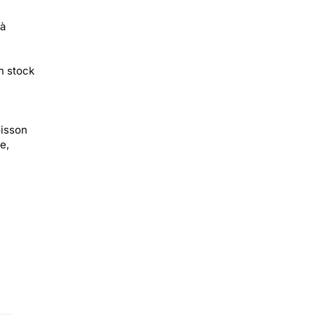
 à
n stock
oisson
e,