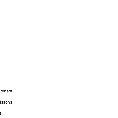
 tenant
oissons
e