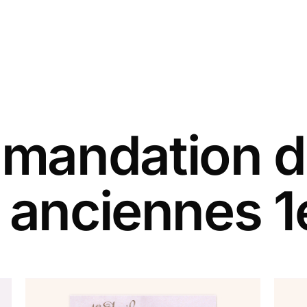
andation d
 anciennes 1e