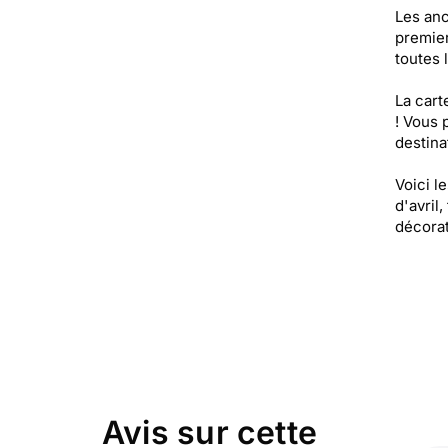
Les anc
premier
toutes 
La cart
! Vous 
destinat
Voici l
d'avril
décorat
Avis sur cette