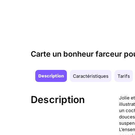
Carte un bonheur farceur pour
Description
Caractéristiques
Tarifs
Description
Jolie et
illustr
un coch
douces.
suspend
L’ensem