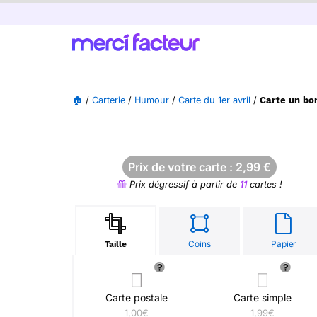
🏠
/
Carterie
/
Humour
/
Carte du 1er avril
/
Carte un bon
Prix de votre carte :
2,99
€
Prix dégressif à partir de
11
cartes !
Coins
Papier
Taille
Carte postale
Carte simple
1,00€
1,99€