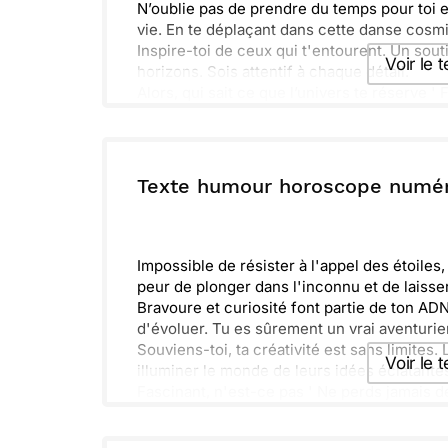
N’oublie pas de prendre du temps pour toi et
vie. En te déplaçant dans cette danse cosmiq
Inspire-toi de ceux qui t'entourent. Un sou
Voir le 
horizons. Sois attentif à chaque détail.
Alors, qui sait ce que l’univers te réserve ' F
lumière.
Envoyer ce 
ou :
Texte humour horoscope numé
Copier
R
Impossible de résister à l'appel des étoiles
peur de plonger dans l'inconnu et de laisser
Bravoure et curiosité font partie de ton A
d'évoluer. Tu es sûrement un vrai aventuri
Souviens-toi, ta créativité est sans limite
Voir le 
illuminer le monde de leurs idées éclatante
Fascinant, n'est-ce pas ' Ne perds jamais de
continue à explorer tout ce qui t'entoure.
Envoyer ce 