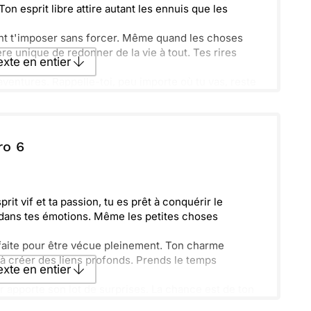
n esprit libre attire autant les ennuis que les
nt t'imposer sans forcer. Même quand les choses
e unique de redonner de la vie à tout. Tes rires
texte en entier
 aventures. Rappelle-toi, peu importe où tu vas, reste
s là pour en parler ensemble !
texte par La Poste
ro 6
ecevoir par mail
Envoyer
it vif et ta passion, tu es prêt à conquérir le
 dans tes émotions. Même les petites choses
 faite pour être vécue pleinement. Ton charme
de à créer des liens profonds. Prends le temps
texte en entier
r apporte son lot de surprises. La chance est de ton
 surtout, amuse-toi bien dans l’aventure de la vie !