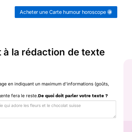
rtagez ces modèles de textes sur vos réseaux socia
e humour horoscope qui vous convient, ou envoyez ce
Acheter une Carte humour horoscope
r). Merci Facteur vous propose 12 modèles imprimé
texte de votre choix.
 à la rédaction de texte
sage en indiquant un maximum d'informations (goûts,
gente fera le reste.
De quoi doit parler votre texte ?