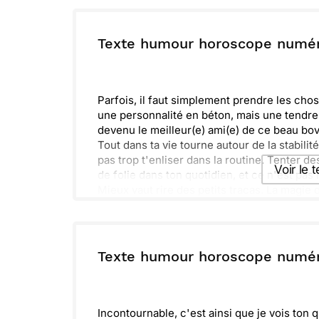
Envoyer ce 
ou :
Texte humour horoscope numé
Copier
R
Parfois, il faut simplement prendre les ch
une personnalité en béton, mais une tendre
devenu le meilleur(e) ami(e) de ce beau bov
Tout dans ta vie tourne autour de la stabilit
pas trop t'enliser dans la routine. Tenter 
Voir le 
de folie dans ton quotidien, et ce n'est pas 
Mieux vaut rire des petits tracas. La magie
croiseront ton chemin. Alors, garde le sour
Envoyer ce 
occasion d'illuminer la vie des autres.
ou :
Texte humour horoscope numé
Copier
R
Incontournable, c'est ainsi que je vois ton q