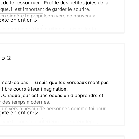
 de te ressourcer ! Profite des petites joies de la
ue, il est important de garder le sourire.
tien sincère te propulsera vers de nouveaux
texte en entier
ais confiance à ton intuition et fais briller ta
texte par La Poste
ro 2
ecevoir par mail
Envoyer
, n'est-ce pas ' Tu sais que les Verseaux n'ont pas
 libre cours à leur imagination.
DN. Chaque jour est une occasion d'apprendre et
er des temps modernes.
s. L'univers a besoin de personnes comme toi pour
texte en entier
s.
 vue ta boussole intérieure et le cœur léger,
texte par La Poste