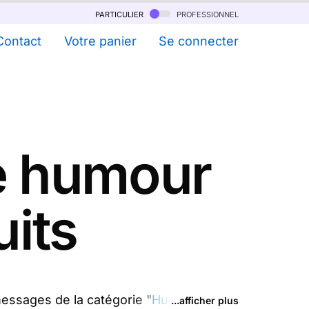
particulier
professionnel
Contact
Votre panier
Se connecter
e humour
its
essages de la catégorie "
Humour
") ou
...afficher plus