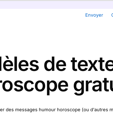
Envoyer
èles de text
roscope gratu
voyer des messages humour horoscope (ou d'autres m