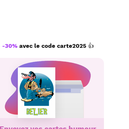
ux.
 texte personnalisé par La Poste avec
s de humour horoscope à envoyer avec le
-30%
avec le code
carte2025
👍
Envoyez vos cartes humour