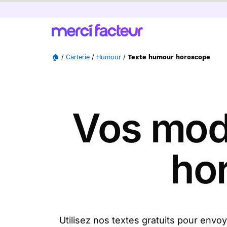
🏠
/
Carterie
/
Humour
/
Texte humour horoscope
Vos mod
ho
Utilisez nos textes gratuits pour en