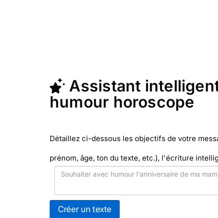
pa
En quelques clics, récupérez le text
Merci Facteur (c'est rapide et pas che
Assistant intelligent
humour horoscope
Détaillez ci-dessous les objectifs de votre mes
prénom, âge, ton du texte, etc.), l'écriture intelli
Créer un texte