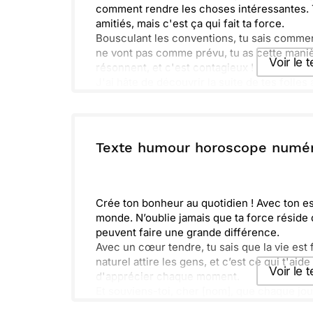
comment rendre les choses intéressantes. To
amitiés, mais c'est ça qui fait ta force.
Bousculant les conventions, tu sais comme
ne vont pas comme prévu, tu as cette manièr
Voir le 
résonnent, et c'est contagieux !
J'ai hâte de découvrir la suite de tes folles
fidèle à toi-même. La vie t'attend, et je sui
Envoyer ce 
ou :
Texte humour horoscope numé
Copier
R
Crée ton bonheur au quotidien ! Avec ton espr
monde. N’oublie jamais que ta force réside
peuvent faire une grande différence.
Avec un cœur tendre, tu sais que la vie est
naturel attire les gens, et c’est ce qui t'ai
Voir le 
d'apprécier chaque moment.
Et souviens-toi, cher [nom], que chaque jou
côté, alors reste ouvert aux opportunités. Et