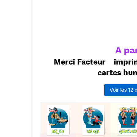
ou :
Copier
R
A pa
Merci Facteur
impri
cartes hu
Voir les 12