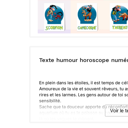
Texte humour horoscope numé
En plein dans les étoiles, il est temps de c
Amoureux de la vie et souvent rêveurs, tu a
rires et les larmes. Les gens autour de toi s
sensibilité.
Sache que ta douceur apporte du réconfort à
Voir le 
aquarium où tu es le poisson au cœur tendre.
là où les vagues te mènent.