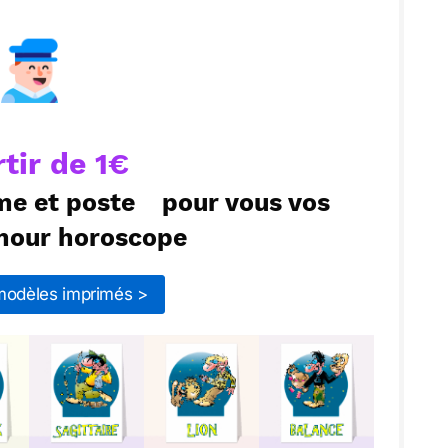
ecevoir par mail
Envoyer
rtir de 1€
me et poste
pour vous vos
mour horoscope
 modèles imprimés >