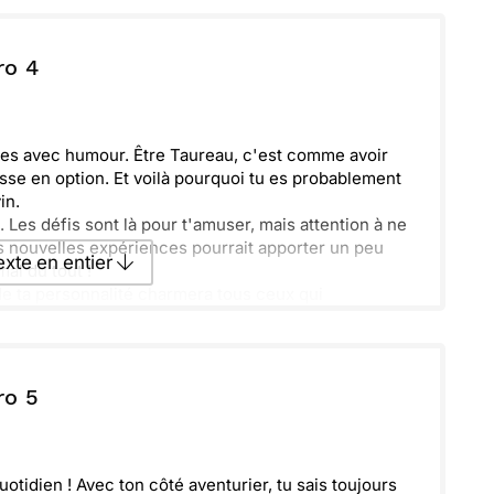
texte par La Poste
ro 4
ecevoir par mail
Envoyer
oses avec humour. Être Taureau, c'est comme avoir
sse en option. Et voilà pourquoi tu es probablement
in.
é. Les défis sont là pour t'amuser, mais attention à ne
des nouvelles expériences pourrait apporter un peu
texte en entier
mal du tout !
 de ta personnalité charmera tous ceux qui
ire et n'oublie pas que chaque jour est une nouvelle
texte par La Poste
ro 5
ecevoir par mail
Envoyer
uotidien ! Avec ton côté aventurier, tu sais toujours