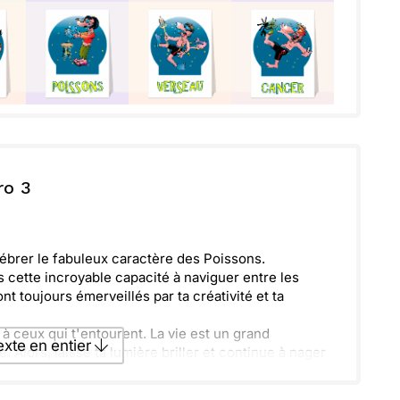
ro 3
élébrer le fabuleux caractère des Poissons.
s cette incroyable capacité à naviguer entre les
ont toujours émerveillés par ta créativité et ta
 ceux qui t'entourent. La vie est un grand
texte en entier
 Alors, laisse ta lumière briller et continue à nager