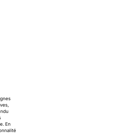
ignes
ives,
endu
s
e. En
onnalité