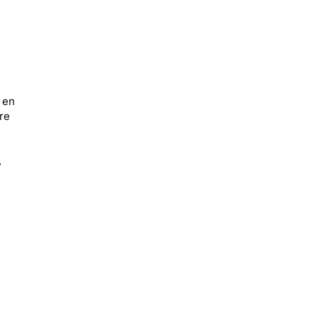
 en
re
,