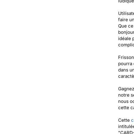
ludique
Utilisa
faire u
Que ce 
bonjour
idéale 
complic
Frisson
pourra 
dans un
caractè
Gagnez 
notre s
nous oc
cette c
Cette
c
intitul
"CARD-