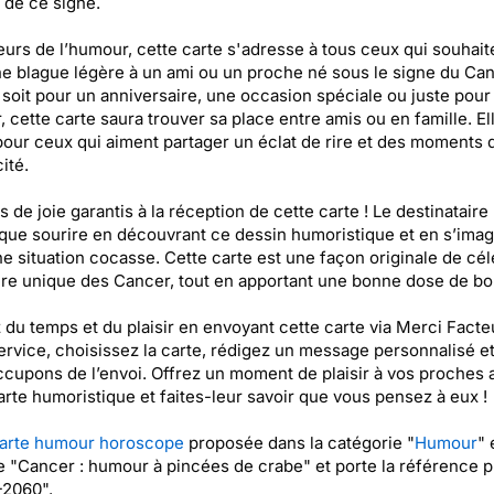
 de ce signe.
teurs de l’humour, cette carte s'adresse à tous ceux qui souhait
ne blague légère à un ami ou un proche né sous le signe du Can
soit pour un anniversaire, une occasion spéciale ou juste pour 
, cette carte saura trouver sa place entre amis ou en famille. El
pour ceux qui aiment partager un éclat de rire et des moments 
ité.
s de joie garantis à la réception de cette carte ! Le destinataire
que sourire en découvrant ce dessin humoristique et en s’imag
e situation cocasse. Cette carte est une façon originale de cél
re unique des Cancer, tout en apportant une bonne dose de bo
du temps et du plaisir en envoyant cette carte via Merci Facte
ervice, choisissez la carte, rédigez un message personnalisé e
cupons de l’envoi. Offrez un moment de plaisir à vos proches 
arte humoristique et faites-leur savoir que vous pensez à eux !
arte humour horoscope
proposée dans la catégorie "
Humour
" 
ée "Cancer : humour à pincées de crabe" et porte la référence p
2060".