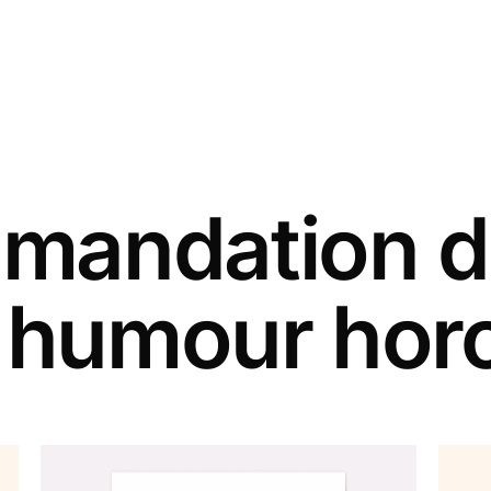
andation d
s humour hor