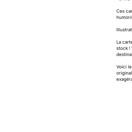
Ces car
humoris
Illustr
La cart
stock !
destinat
Voici l
origina
exagéra