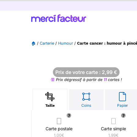
🏠
/
Carterie
/
Humour
/
Carte cancer : humour à pinc
Prix de votre carte :
2,99
€
Prix dégressif à partir de
11
cartes !
Coins
Papier
Taille
Carte postale
Carte simple
1,00€
1,99€