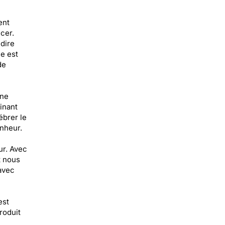
ent
cer.
dire
le est
de
 ne
inant
ébrer le
nheur.
ur. Avec
t nous
avec
est
roduit