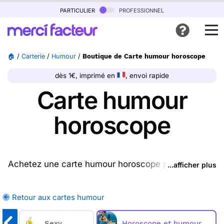
particulier
professionnel
🏠
/
Carterie
/
Humour
/
Boutique de Carte humour horoscope
dès 1€, imprimé en
, envoi rapide
Carte humour
horoscope
Achetez une carte humour horoscope ptrésente sur
...afficher plus
cette page (ou une autre carte parmi les
cartes
humour
disponibles), nous l'imprimons et nous la
Retour aux cartes humour
postons pour vous. En quelques clics, achetez une
ou plusieurs cartes humour horoscope sur Merci
ux
Sexy
Horoscope et humour