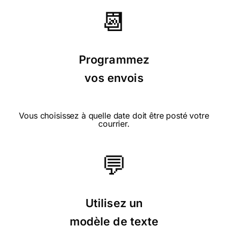
📆
Programmez
⭐⭐⭐⭐ le 13/08/15 : Je trouve cela très
bien et rigolo
vos envois
Vous choisissez à quelle date doit être posté votre
courrier.
⭐⭐⭐⭐ le 26/07/15 : Parce qu'elle rigolote
et qu'elle convient pour tous les âges.
💬
⭐⭐⭐⭐ le 01/02/15 : Approprié au
jour d'anniversaire; drôle sans
Utilisez un
dépasser les limites!
modèle de texte