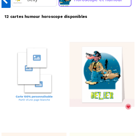
Facteur, nous les imprimons et nous les envoyons
chez vous ou directement chez vos destinataires.
12 cartes humour horoscope disponibles
Merci Facteur vous propose
12
cartes humour
horoscope à partir de 1€
.
(prix dégressif dès 11 cartes)
Comment ça marche :
Choisissez une carte humour horoscope;
✅
Personnalisez votre carte;
🎨
Payez votre commande;
💳
Nous imprimons & postons votre carte;
✉️
Elle arrive chez vous ou chez vos destinataires.
📬
Réduire