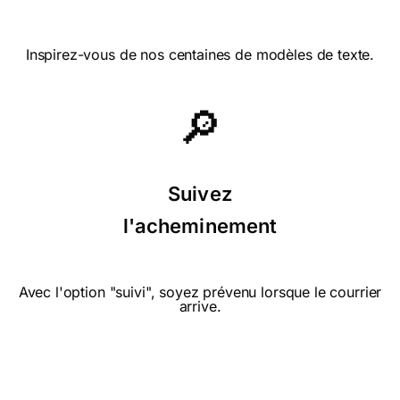
Inspirez-vous de nos centaines de modèles de texte.
🔎
⭐⭐⭐⭐ le 29/07/14 : Très
humoristique
Suivez
l'acheminement
⭐⭐⭐⭐ le 29/07/14 : Très
humoristique
Avec l'option "suivi", soyez prévenu lorsque le courrier
arrive.
⭐⭐⭐⭐ le 26/03/14 : carte