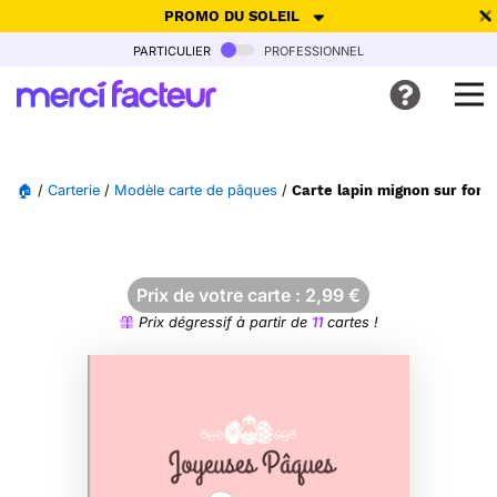
PROMO DU SOLEIL
particulier
professionnel
-30% de réduction avec le code
SUMMER26
pour envoyer des
cartes ensoleillées, jusqu'au 6 Août !
Envoyer des cartes
🏠
/
Carterie
/
Modèle carte de pâques
/
Carte lapin mignon sur fond
Ne plus afficher
Prix de votre carte :
2,99
€
Prix dégressif à partir de
11
cartes !