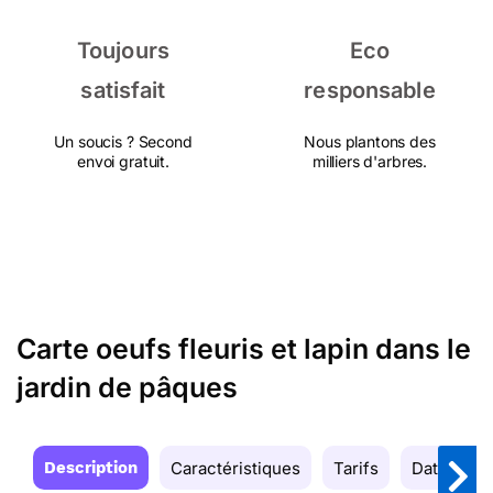
Toujours
Eco
satisfait
responsable
Un soucis ? Second
Nous plantons des
envoi gratuit.
milliers d'arbres.
Carte oeufs fleuris et lapin dans le
jardin de pâques
Description
Caractéristiques
Tarifs
Date de la