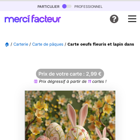
particulier
professionnel
🏠
/
Carterie
/
Carte de pâques
/
Carte oeufs fleuris et lapin dans l
Prix de votre carte :
2,99
€
Prix dégressif à partir de
11
cartes !