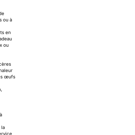
de
s ou à
ts en
cadeau
x ou
ncères
haleur
es œufs
,
à
 la
ervice