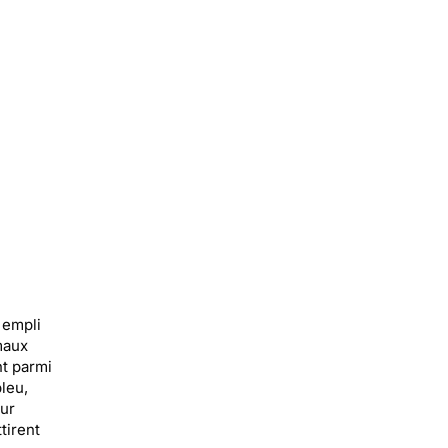
 empli
maux
t parmi
leu,
our
tirent