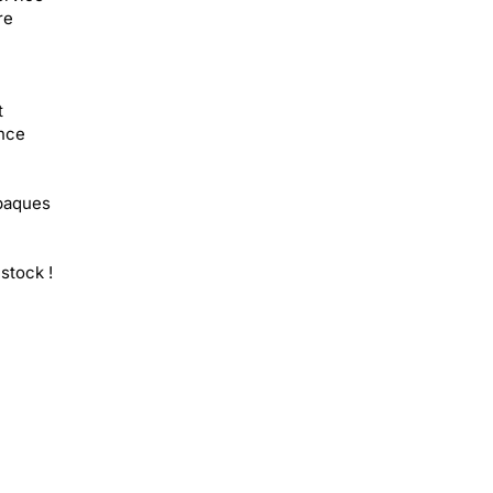
re
t
ence
paques
stock !