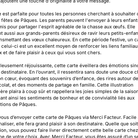
t ajoutent une touche d'originalité à votre message.
e est parfaite pour toutes les personnes cherchant à souhaiter 
fêtes de Pâques. Les parents peuvent l'envoyer à leurs enfant
mis pour partager l'esprit agréable de la chasse aux œufs. Elle
t aussi aux grands-parents désireux de ravir leurs petits-enfan
ansmettant des vœux chaleureux. En cette période festive, un 
elui-ci est un excellent moyen de renforcer les liens familiau
 et de faire plaisir à ceux qui vous sont chers.
leusement réjouissante, cette carte éveillera des émotions si
 destinataire. En l’ouvrant, il ressentira sans doute une douce c
n cœur, évoquant des souvenirs d’enfance, des rires autour d
olat, et des moments de partage en famille. Cette illustration
ière plaira à coup sûr et rappellera les joies simples de la saison
ant ainsi les sentiments de bonheur et de convivialité liés aux
tions de Pâques.
ous d’envoyer cette carte de Pâques via Merci Facteur. Facile 
aliser, elle fera grand plaisir à son destinataire. Quelle que soit
ion, vous pouvez faire livrer directement cette belle carte chez
e de votre choix. Avec Merci Facteur, vous êtes assuré d’un s