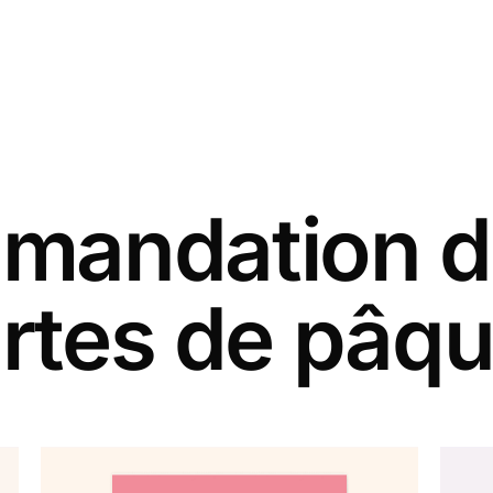
andation d
rtes de pâq