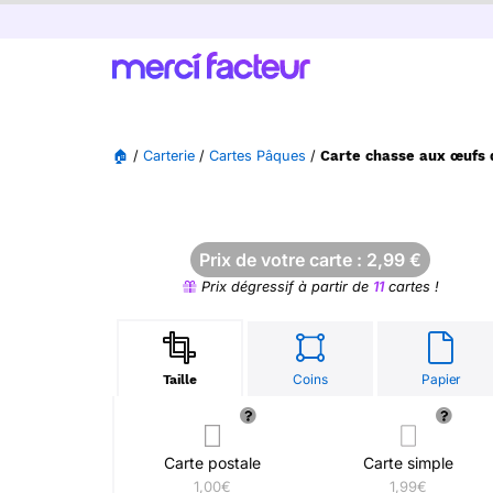
🏠
/
Carterie
/
Cartes Pâques
/
Carte chasse aux œufs d
Prix de votre carte :
2,99
€
Prix dégressif à partir de
11
cartes !
Coins
Papier
Taille
Carte postale
Carte simple
1,00€
1,99€