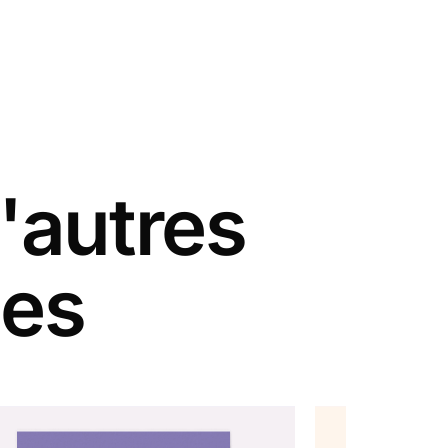
'autres
ues