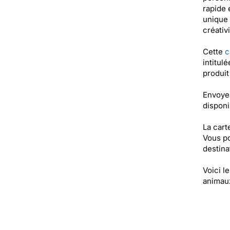
rapide 
unique 
créativ
Cette
c
intitul
produi
Envoye
disponi
La cart
Vous po
destinat
Voici l
animaux