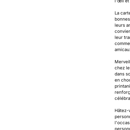
l'œil e
La cart
bonnes 
leurs a
convien
leur tr
comme c
amicaux
Merveil
chez le
dans so
en choc
printan
renforç
célébra
Hâtez-v
personn
l'occas
personn