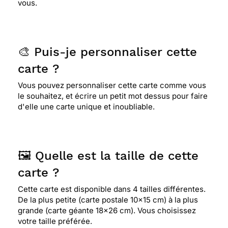
vous.
⭐⭐⭐⭐
Le 02/04/2020 : Marrante et sympa
🎨 Puis-je personnaliser cette
carte ?
⭐⭐⭐⭐⭐ Le 30/04/2019 : Super pratique pour moi
qui suis loin de la poste, et surtout quand je n'ai
Vous pouvez personnaliser cette carte comme vous
pas de moyen de locomotion. Une bonne idée !!!!
le souhaitez, et écrire un petit mot dessus pour faire
merci
d'elle une carte unique et inoubliable.
⭐⭐⭐⭐⭐ Le 20/04/2019 : Super mignonne!!!!!
🖼️ Quelle est la taille de cette
carte ?
⭐⭐⭐⭐
Le 16/04/2019 : Très bien !
Cette carte est disponible dans 4 tailles différentes.
De la plus petite (carte postale 10x15 cm) à la plus
⭐⭐⭐⭐
Le 14/04/2019 : Drôle ! sympa
grande (carte géante 18x26 cm). Vous choisissez
votre taille préférée.