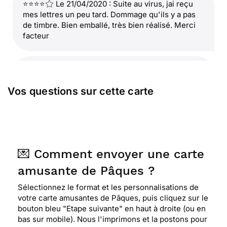
⭐⭐⭐⭐
Le 21/04/2020 : Suite au virus, jai reçu
mes lettres un peu tard. Dommage qu'ils y a pas
de timbre. Bien emballé, très bien réalisé. Merci
facteur
⭐⭐⭐⭐⭐ Le 10/04/2020 : Mixe passé-présent pour
l'enfant devenu "grand"
Vos questions sur cette carte
⭐⭐⭐⭐
Le 07/04/2020 : Vu
💌 Comment envoyer une carte
⭐⭐⭐⭐
Le 04/04/2020 : Très drôle ! très bien
pour les enfants !
amusante de Pâques ?
Sélectionnez le format et les personnalisations de
votre carte amusantes de Pâques, puis cliquez sur le
⭐⭐⭐⭐
Le 02/04/2020 : J'ai choisi 2 cartes
bouton bleu "Etape suivante" en haut à droite (ou en
mignonnes pour mes arrières petits puisque nous
bas sur mobile). Nous l'imprimons et la postons pour
ne pourrons pas les voir. merci "merci facteur"