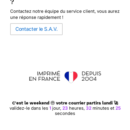
?
envoyer des cartes vœux anniversaire ou autre
sans devoir me déplacer
Contactez notre équipe du service client, vous aurez
une réponse rapidement !
⭐⭐⭐⭐
Le 23/06/2021 : Bien utile dans bien
Contacter le S.A.V.
certains cas merci
⭐⭐⭐⭐⭐ Le 19/06/2021 : c'est parfait
⭐⭐⭐⭐⭐ Le 03/06/2021 : Tres bien, rapide et
efficace.
⭐⭐⭐⭐⭐ Le 16/05/2021 : Super
C'est le weekend
votre courrier partira lundi 🚀
validez-le dans les
1
jour,
23
heures,
32
minutes et
24
secondes
⭐⭐⭐⭐
Le 07/04/2021 : Pleine de délicatesse
très jolie