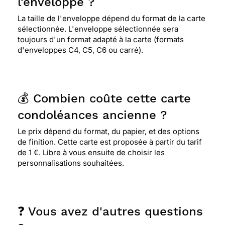
l'enveloppe ?
⭐⭐⭐⭐⭐ Le 19/06/2022 : bonjour je suis ravie des
La taille de l'enveloppe dépend du format de la carte
cartes je vous remercie
sélectionnée. L'enveloppe sélectionnée sera
toujours d'un format adapté à la carte (formats
d'enveloppes C4, C5, C6 ou carré).
⭐⭐⭐⭐⭐ Le 20/03/2022 : J'ai aimé le dessin du
recto
💰 Combien coûte cette carte
⭐⭐⭐⭐
Le 27/01/2022 : Merci facteur jai aprecier
cette carte en ses penibles circonstane....ne
condoléances ancienne ?
pouvat etre presente toujours plaisir de vous
Le prix dépend du format, du papier, et des options
retrouer merci ........a bientot.....
de finition. Cette carte est proposée à partir du tarif
de 1 €. Libre à vous ensuite de choisir les
personnalisations souhaitées.
⭐⭐⭐⭐
Le 15/09/2021 : Super
⭐⭐⭐⭐⭐ Le 07/09/2021 : quand on habite comme
❓ Vous avez d'autres questions
moi un endroit isolé c très bien de pouvoir