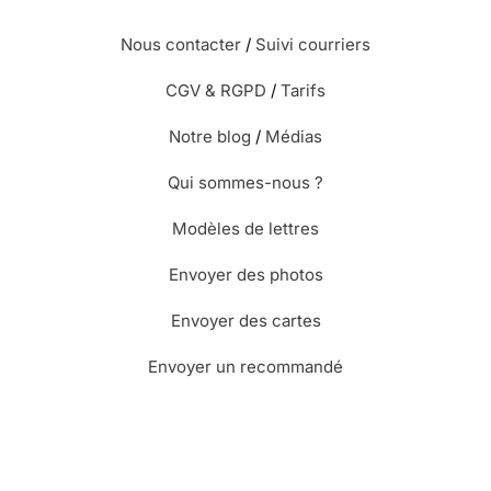
Nous contacter
/
Suivi courriers
⭐⭐⭐⭐⭐ Le 14/03/2021 : Très jolie carte, j’adore
CGV & RGPD
/
Tarifs
l’envolée des oiseaux, ça me laisse rêveuse
Notre blog
/
Médias
⭐⭐⭐⭐
Le 25/01/2021 : Beau graphisme..
Qui sommes-nous ?
Modèles de lettres
⭐⭐⭐⭐⭐ Le 20/12/2020 : Simple et efficace ,
solution idéale quand on a jamais de timbre
Envoyer des photos
d'avance
Envoyer des cartes
Envoyer un recommandé
⭐⭐⭐⭐
Le 12/12/2020 : Tres bien car le
deuxième envoie gratuitement merci
⭐⭐⭐⭐⭐ Le 19/11/2020 : très satisfait