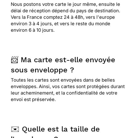
Nous postons votre carte le jour même, ensuite le
⭐⭐⭐⭐⭐ Le 22/01/2023 : service super rapide et
délai de réception dépend du pays de destination.
très bon suivi , un énorme MERCI
Vers la France comptez 24 à 48h, vers l'europe
environ 3 à 4 jours, et vers le reste du monde
environ 6 à 10 jours.
⭐⭐⭐⭐⭐ Le 17/01/2023 : Parfait
📨 Ma carte est-elle envoyée
⭐⭐⭐⭐⭐ Le 24/11/2022 : super. Service rapide.
Merci.
sous enveloppe ?
Toutes les cartes sont envoyées dans de belles
enveloppes. Ainsi, vos cartes sont protégées durant
⭐⭐⭐⭐
Le 14/08/2022 : Belle présentation qui
leur acheminement, et la confidentialité de votre
reste sobre .merci
envoi est préservée.
⭐⭐⭐⭐⭐ Le 10/07/2022 : Très belle carte apporte a
la famille notre ressenti pour eux
✉️ Quelle est la taille de