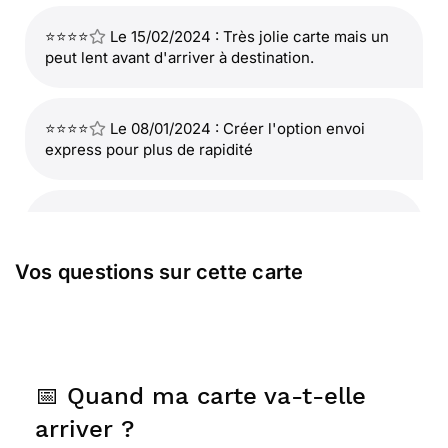
⭐⭐⭐⭐
Le 15/02/2024 : Très jolie carte mais un
peut lent avant d'arriver à destination.
⭐⭐⭐⭐
Le 08/01/2024 : Créer l'option envoi
express pour plus de rapidité
⭐⭐⭐⭐⭐ Le 13/11/2023 : Cinq étoiles sans
hésitation, service rapide et ponctuel , rien à
redire , vous êtes top !!!
Vos questions sur cette carte
⭐⭐⭐⭐⭐ Le 19/08/2023 : Tout est très bien.
📅 Quand ma carte va-t-elle
⭐⭐⭐⭐⭐ Le 22/04/2023 : Merci a toute lequipe
arriver ?