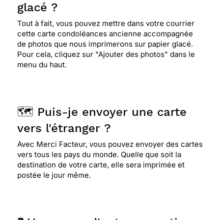
⭐⭐⭐⭐
Le 13/08/2020 : Cette carte est très jolie.
glacé ?
elle me convient tout à fait. a la fois sobre et
Tout à fait, vous pouvez mettre dans votre courrier
colorée, ce qui enlève un peu de tristesse pour
cette carte condoléances ancienne accompagnée
ces moments douloureux.
de photos que nous imprimerons sur papier glacé.
Pour cela, cliquez sur "Ajouter des photos" dans le
menu du haut.
⭐⭐⭐⭐
Le 04/07/2020 : Sobre
⭐⭐⭐⭐
Le 23/05/2020 : Très satisfaite de la
🗺️ Puis-je envoyer une carte
diversité des cartes, les textes sont utiles pour
vers l'étranger ?
certaines circonstances de la vie où il est difficile
de trouver les bons mots. Je me suis fait parvenir
Avec Merci Facteur, vous pouvez envoyer des cartes
l'envoi à mon domicile (délai un peu long) mais au
vers tous les pays du monde. Quelle que soit la
moins j'ai pu constater par moi-même de votre
destination de votre carte, elle sera imprimée et
prestation.
postée le jour même.
⭐⭐⭐⭐
Le 08/05/2020 : Carte sobre pour
presenter ses condoleances a une voisine.