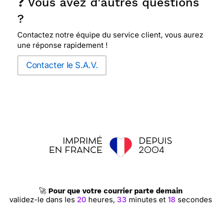
❓ Vous avez d'autres questions
?
⭐⭐⭐⭐⭐ Le 27/04/2020 : Très jolie carte de style
Contactez notre équipe du service client, vous aurez
ancien. je l'ai utilisée avec plaisir malgré les
une réponse rapidement !
circonstances douloureuses. il est possible que je
l'utilise à nouveau car elle me convient tout à fait
Contacter le S.A.V.
⭐⭐⭐⭐⭐ Le 10/08/2019 : je suis très satisfaite et je
recommande Merci facteur
⭐⭐⭐⭐
Le 24/06/2019 : Sobre et belle en meme
temps.
⭐⭐⭐⭐⭐ Le 21/02/2019 : Très satisfaite... Jolies
🚀
Pour que votre courrier parte demain
cartes, textes adaptés, envoi rapide.... Très très
validez-le dans les
20
heures,
33
minutes et
18
secondes
pratique... à conseiller...