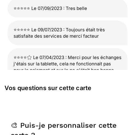
⭐⭐⭐⭐⭐ Le 07/09/2023 : Tres belle
⭐⭐⭐⭐⭐ Le 09/07/2023 : Toujours était très
satisfaite des services de merci facteur
⭐⭐⭐⭐
Le 07/04/2023 : Merci pour les échanges
j'étais sur la tablette, cela ne fonctionnait pas
pour le paiement et sur le pc c'était bon bonne
journée à vous
Vos questions sur cette carte
⭐⭐⭐⭐⭐ Le 22/02/2023 : Parfait, choix des cartes,
rapidité, tout est parfait
🎨 Puis-je personnaliser cette
⭐⭐⭐⭐
Le 06/07/2022 : Rapide et facile a
realiser