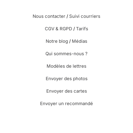
⭐⭐⭐⭐⭐ Le 16/12/2018 : fiable, rapide, jolies cartes,
Nous contacter
/
Suivi courriers
très pratique
CGV & RGPD
/
Tarifs
⭐⭐⭐⭐
Le 16/09/2018 : Carte qui sied très bien à
Notre blog
/
Médias
l'événement .
Qui sommes-nous ?
⭐⭐⭐⭐
Le 20/08/2018 : Tres beau modele pas
Modèles de lettres
charger et texte simple mais dit se que l'onpense
merci
Envoyer des photos
Envoyer des cartes
⭐⭐⭐⭐
Le 09/07/2018 : Cette carte
Envoyer un recommandé
correspondait à les attentes. cdlt
⭐⭐⭐⭐⭐ Le 30/06/2018 : Magnifique service ....tout