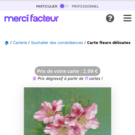
particulier
professionnel
🏠
/
Carterie
/
Souhaiter des condoléances
/
Carte fleurs délicates 
Prix de votre carte :
2,99
€
Prix dégressif à partir de
11
cartes !