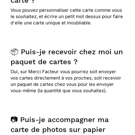
carte ?
Vous pouvez personnaliser cette carte comme vous
le souhaitez, et écrire un petit mot dessus pour faire
⭐⭐⭐⭐
Le 31/05/2022 : Carte très anciennes
d'elle une carte unique et inoubliable.
j'adore
⭐⭐⭐⭐
Le 13/06/2021 : Pratique
📦 Puis-je recevoir chez moi un
paquet de cartes ?
⭐⭐⭐⭐⭐ Le 19/04/2021 : Très belle carte avec
Oui, sur Merci Facteur vous pourrez soit envoyer
jolies fleurs et joli fond..
vos cartes directement à vos proches, soit recevoir
un paquet de cartes chez vous pour les envoyer
vous-même (la quantité que vous souhaitez).
⭐⭐⭐⭐
Le 14/03/2021 : J'aime
⭐⭐⭐⭐
Le 12/12/2020 : Elle est parfaite
📷 Puis-je accompagner ma
carte de photos sur papier