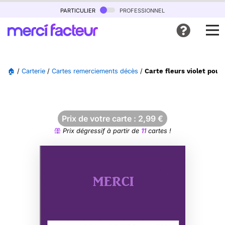
particulier
professionnel
🏠
/
Carterie
/
Cartes remerciements décès
/
Carte fleurs violet pou
Prix de votre carte :
2,99
€
Prix dégressif à partir de
11
cartes !