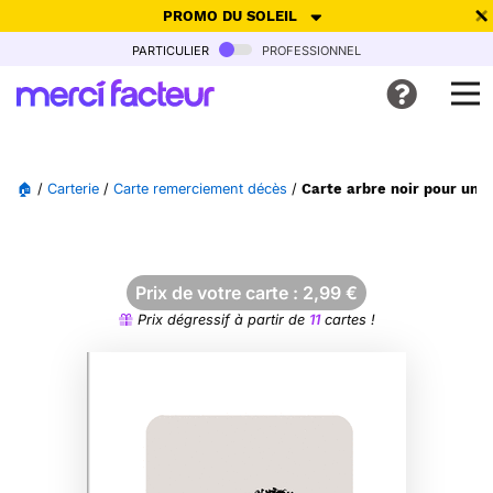
PROMO DU SOLEIL
particulier
professionnel
-30% de réduction avec le code
SUMMER26
pour envoyer des
cartes ensoleillées, jusqu'au 6 Août !
Envoyer des cartes
🏠
/
Carterie
/
Carte remerciement décès
/
Carte arbre noir pour un 
Ne plus afficher
Prix de votre carte :
2,99
€
Prix dégressif à partir de
11
cartes !