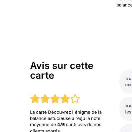
balance
Avis sur cette
carte
⭐⭐
car
⭐⭐
les
La carte Découvrez l'énigme de la
balance astucieuse
a reçu la note
moyenne de
sur
5
avis de nos
4
/
5
clients adorés.