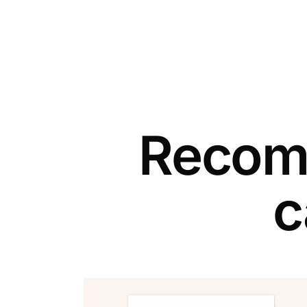
Recomm
c