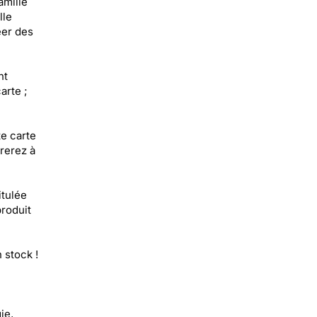
amille
lle
éer des
nt
arte ;
e carte
rerez à
itulée
roduit
 stock !
ie,