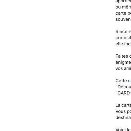
appréci
ou même
carte p
souven
Sincère
curiosi
elle in
Faites 
énigme 
vos ami
Cette
c
"Découv
"CARD-
La cart
Vous po
destinat
Voici l