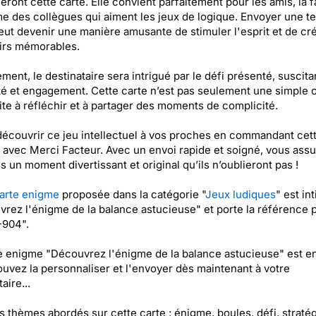
eront cette carte. Elle convient parfaitement pour les amis, la f
 des collègues qui aiment les jeux de logique. Envoyer une te
eut devenir une manière amusante de stimuler l'esprit et de cr
irs mémorables.
ment, le destinataire sera intrigué par le défi présenté, suscita
té et engagement. Cette carte n’est pas seulement une simple c
cite à réfléchir et à partager des moments de complicité.
découvrir ce jeu intellectuel à vos proches en commandant cett
avec Merci Facteur. Avec un envoi rapide et soigné, vous assu
s un moment divertissant et original qu’ils n’oublieront pas !
arte enigme
proposée dans la catégorie "
Jeux ludiques
" est int
rez l'énigme de la balance astucieuse" et porte la référence p
904".
e enigme "Découvrez l'énigme de la balance astucieuse" est en
uvez la personnaliser et l'envoyer dès maintenant à votre
aire...
es thèmes abordés sur cette carte : énigme, boules, défi, stratég