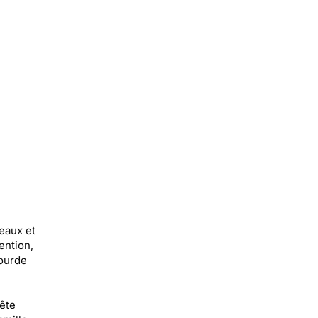
teaux et
ention,
lourde
ête