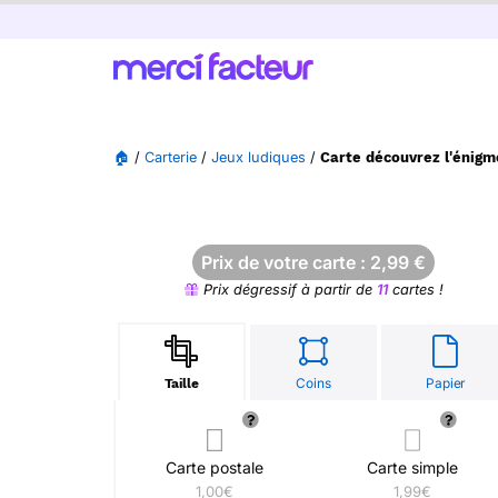
🏠
/
Carterie
/
Jeux ludiques
/
Carte découvrez l'énigm
Prix de votre carte :
2,99
€
Prix dégressif à partir de
11
cartes !
Coins
Papier
Taille
Carte postale
Carte simple
1,00€
1,99€