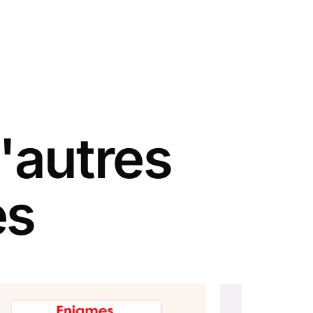
'autres
es