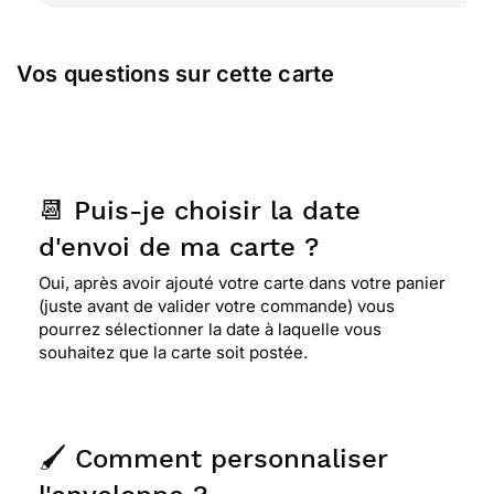
⭐⭐⭐⭐
Le 23/06/2012 : J'envoie la carte à
Vos questions sur cette carte
quelqu'un qui est très mateux, en espérant qu'elle
lui plaira.
⭐⭐⭐⭐⭐ Le 10/06/2012 : Je suis fan d'énigmes.
Cette catégorie de cartes d'énigmes fait donc
📆 Puis-je choisir la date
mon bonheur !
d'envoi de ma carte ?
Oui, après avoir ajouté votre carte dans votre panier
(juste avant de valider votre commande) vous
pourrez sélectionner la date à laquelle vous
souhaitez que la carte soit postée.
🖌️ Comment personnaliser