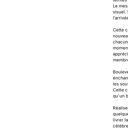
Le mess
visuel.
l’arrivé
Cette c
nouveau
chacun 
moment 
appréci
membre 
Bouleve
enchant
les sou
Cette c
qu'un b
Réalise
quelque
livrer 
célébre