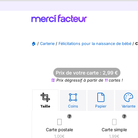
🏠
/
Carterie
/
Félicitations pour la naissance de bébé
/
C
Prix de votre carte :
2,99
€
Prix dégressif à partir de
11
cartes !
Coins
Papier
Variante
Taille
Carte postale
Carte simple
1,00€
1,99€