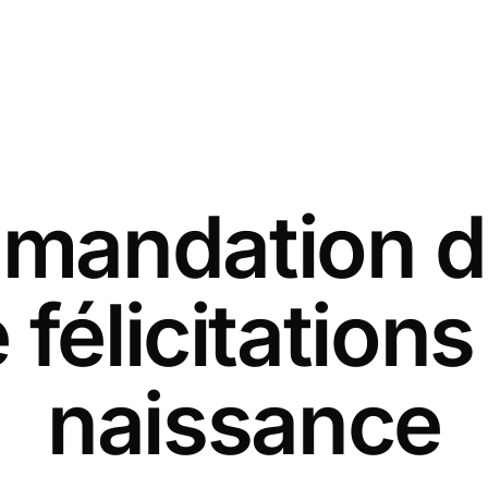
andation d
 félicitation
naissance