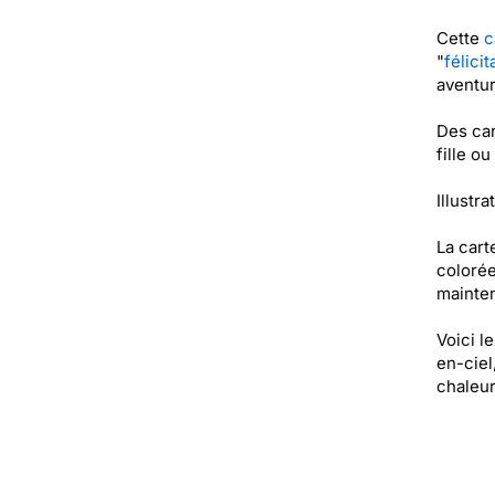
Cette
c
"
félici
aventur
Des car
fille o
Illustra
La cart
colorée
mainten
Voici l
en-ciel
chaleur