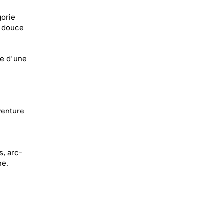
gorie
e douce
ce d'une
venture
s, arc-
ne,