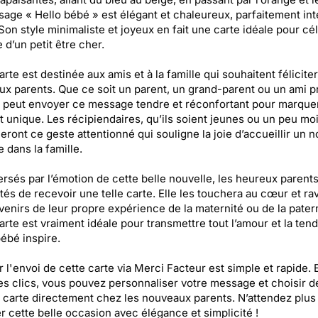
age « Hello bébé » est élégant et chaleureux, parfaitement int
 Son style minimaliste et joyeux en fait une carte idéale pour cé
e d’un petit être cher.
arte est destinée aux amis et à la famille qui souhaitent féliciter
x parents. Que ce soit un parent, un grand-parent ou un ami p
peut envoyer ce message tendre et réconfortant pour marque
unique. Les récipiendaires, qu’ils soient jeunes ou un peu moi
eront ce geste attentionné qui souligne la joie d’accueillir un 
dans la famille.
rsés par l’émotion de cette belle nouvelle, les heureux parent
és de recevoir une telle carte. Elle les touchera au cœur et ra
venirs de leur propre expérience de la maternité ou de la patern
arte est vraiment idéale pour transmettre tout l’amour et la ten
ébé inspire.
r l'envoi de cette carte via Merci Facteur est simple et rapide. 
s clics, vous pouvez personnaliser votre message et choisir de
la carte directement chez les nouveaux parents. N’attendez plus
r cette belle occasion avec élégance et simplicité !