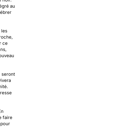
égré au
lébrer
 les
roche,
r ce
ns,
nouveau
s seront
vivera
ité.
dresse
En
 faire
 pour