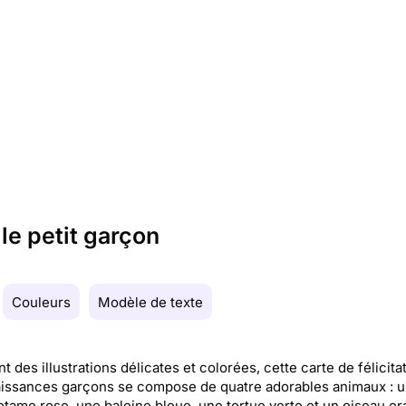
le petit garçon
Couleurs
Modèle de texte
nt des illustrations délicates et colorées, cette carte de félicita
issances garçons se compose de quatre adorables animaux : u
tame rose, une baleine bleue, une tortue verte et un oiseau or