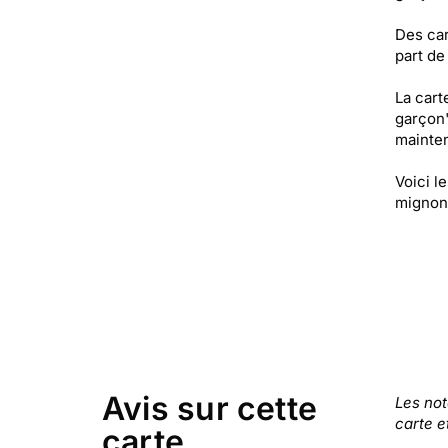
Des car
part de
La cart
garçon"
mainten
Voici l
mignon,
Avis sur cette
Les no
carte e
carte