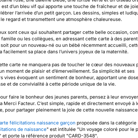
 est d’un bleu vif qui apporte une touche de fraîcheur et de joie
lébrer l’arrivée d’un petit garçon. Les dessins, simples et ludiq
t le regard et transmettent une atmosphère chaleureuse.
x sont ceux qui souhaitent partager cette belle occasion, co
a famille ou les collègues, en adressant cette carte à des parent
soit pour un nouveau-né ou un bébé récemment accueilli, cett
a facilement sa place dans l’univers joyeux de la maternité.
cette carte ne manquera pas de toucher le cœur des nouveaux p
un moment de plaisir et d’émerveillement. Sa simplicité et ses
s vives évoquent un sentiment de bonheur, apportant une dos
se et de convivialité à cette période unique de la vie.
pour faire le bonheur des jeunes parents, pensez à leur envoyer
ia Merci Facteur. C’est simple, rapide et directement envoyé à l
e, pour partager pleinement la joie de cette nouvelle naissance
arte félicitations naissance garçon
proposée dans la catégorie 
citations de naissance
" est intitulée "Un voyage coloré pour le p
 et porte la référence produit "CARD-3548".