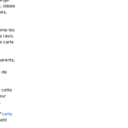
, idéale
ues,
mme les
s ravis.
e carte
arents,
e de
 cette
eur
.
"
carte
etit