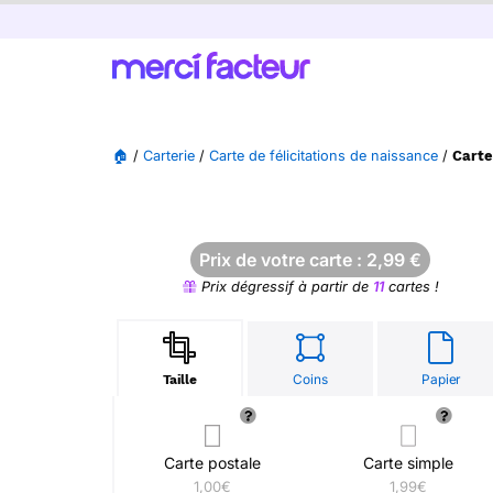
🏠
/
Carterie
/
Carte de félicitations de naissance
/
Carte
Prix de votre carte :
2,99
€
Prix dégressif à partir de
11
cartes !
Coins
Papier
Taille
Carte postale
Carte simple
1,00€
1,99€