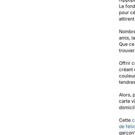
Le fond
pour cé
attiren
Nombreu
amis, l
Que ce 
trouver
Offrir 
créant 
couleur
tendres
Alors, 
carte v
domicil
Cette
c
de féli
garçon"