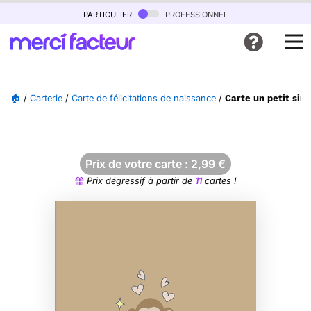
particulier
professionnel
🏠
/
Carterie
/
Carte de félicitations de naissance
/
Carte un petit sin
Prix de votre carte :
2,99
€
Prix dégressif à partir de
11
cartes !