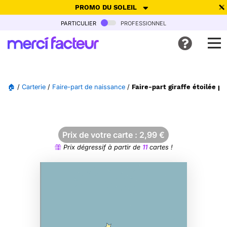
PROMO DU SOLEIL
particulier
professionnel
-30% de réduction avec le code
SUMMER26
pour envoyer des
cartes ensoleillées, jusqu'au 6 Août !
Envoyer des cartes
🏠
/
Carterie
/
Faire-part de naissance
/
Faire-part giraffe étoilée po
Ne plus afficher
Prix de votre carte :
2,99
€
Prix dégressif à partir de
11
cartes !