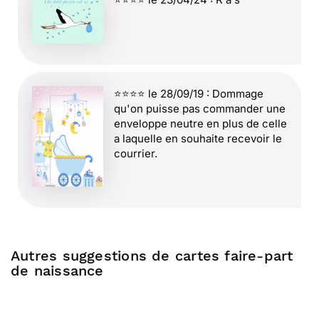
⭐⭐⭐⭐ le 28/09/19 : Dommage
qu'on puisse pas commander une
enveloppe neutre en plus de celle
a laquelle en souhaite recevoir le
courrier.
⭐⭐⭐⭐⭐ le 13/07/19 : Elle est trop
belle !!!
Autres suggestions de cartes faire-part
de naissance