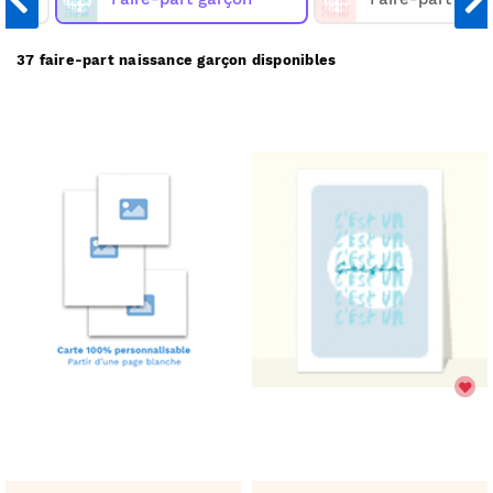
garçon sur Merci Facteur, nous les imprimons et
nous les envoyons chez vous ou directement chez
vos destinataires.
37 faire-part naissance garçon disponibles
Merci Facteur vous propose
37
faire-part
naissance garçon à partir de 1€
(prix dégressif dès 11
.
cartes)
Comment ça marche :
Choisissez un faire-part naissance garçon;
✅
Personnalisez votre faire-part;
🎨
Payez votre commande;
💳
Nous imprimons & postons votre faire-part;
✉️
Il arrive chez vous ou chez vos destinataires.
📬
Réduire