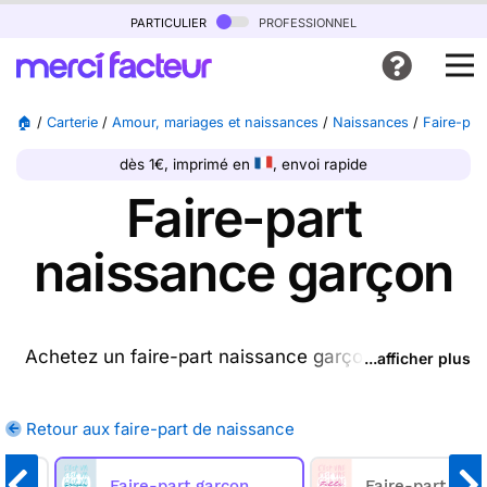
particulier
professionnel
🏠
/
Carterie
/
Amour, mariages et naissances
/
Naissances
/
Faire-par
dès 1€, imprimé en
, envoi rapide
Faire-part
naissance garçon
Achetez un faire-part naissance garçon ptrésente
...afficher plus
sur cette page (ou une autre carte parmi les
faire-
part de naissance
disponibles), nous l'imprimons et
Retour aux faire-part de naissance
nous la postons pour vous. En quelques clics,
achetez un ou plusieurs faire-part naissance
Faire-part garçon
Faire-part fille