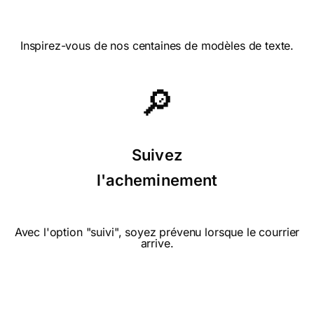
⭐⭐⭐⭐ le 04/02/14 : La mieux des
3
Inspirez-vous de nos centaines de modèles de texte.
🔎
⭐⭐⭐⭐ le 28/11/13 : Pour la disposition
des objets et les couleurs
Suivez
l'acheminement
⭐⭐⭐⭐ le 04/04/13 : Haha. i woke up
down today. you've cehered me up!
Avec l'option "suivi", soyez prévenu lorsque le courrier
arrive.
⭐⭐ le 12/12/12 : Que 2 cartes à choisir
pour félicitations naissance! fille ou