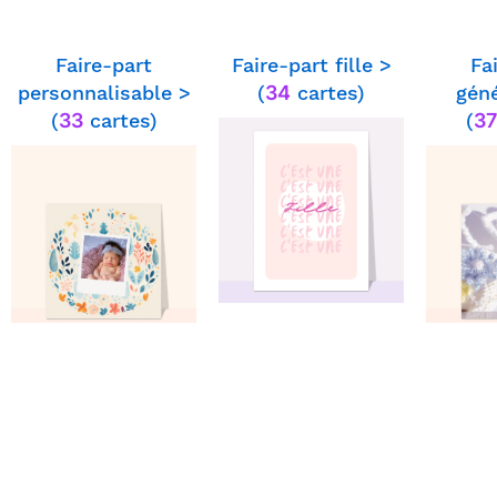
Faire-part
Faire-part fille >
Fa
personnalisable >
(
34
cartes)
géné
⭐⭐⭐⭐ le 27/05/19 : Toute simple !!
jolie
(
33
cartes)
(
37
⭐⭐⭐⭐ le 07/11/16 : Jolie et tendre
pour une naissance
⭐⭐⭐⭐ le 02/11/16 : Carte simple
belle