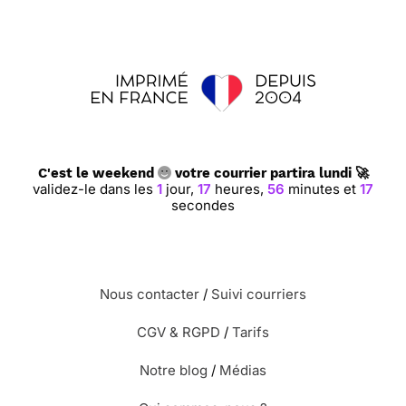
garçon!
⭐⭐⭐⭐ le 30/10/12 : Parceque je trouver
que c'est une jolie carte pour une
félicitation de naissance.
C'est le weekend
votre courrier partira lundi 🚀
⭐⭐⭐⭐⭐ le 04/06/12 : Très belle carte qui
validez-le dans les
1
jour,
17
heures,
56
minutes et
16
fait comme si c'était un collage. Une carte
secondes
de félicitation parfaite pour la naissance
d'un petit garçon.
Nous contacter
/
Suivi courriers
⭐⭐⭐⭐ le 03/05/12 : Elle est originale
cette carte
CGV & RGPD
/
Tarifs
Notre blog
/
Médias