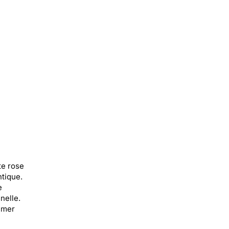
te rose
tique.
e
nelle.
imer