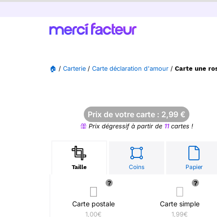
🏠
/
Carterie
/
Carte déclaration d'amour
/
Carte une ro
Prix de votre carte :
2,99
€
Prix dégressif à partir de
11
cartes !
Coins
Papier
Taille
Carte postale
Carte simple
1,00€
1,99€