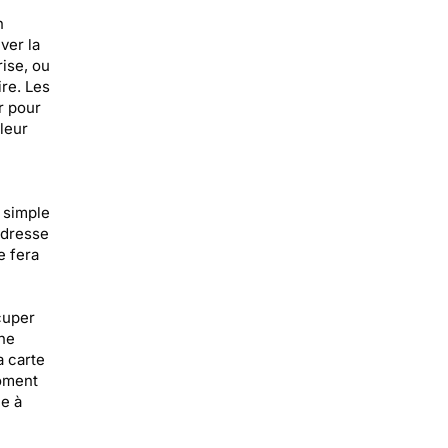
n
ver la
ise, ou
ire. Les
r pour
leur
 simple
ndresse
e fera
cuper
ne
a carte
moment
ie à