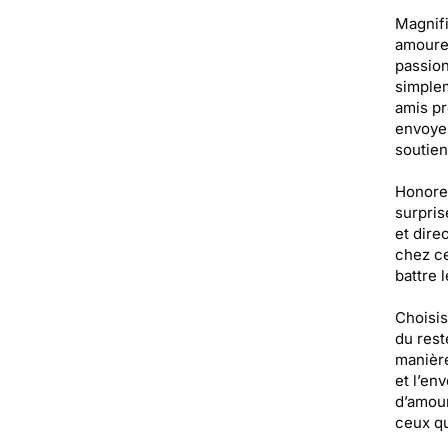
Magnifi
amoureu
passion
simplem
amis pr
envoyer
soutien
Honorer
surpris
et dire
chez ce
battre 
Choisis
du rest
manière
et l’en
d’amour
ceux qu