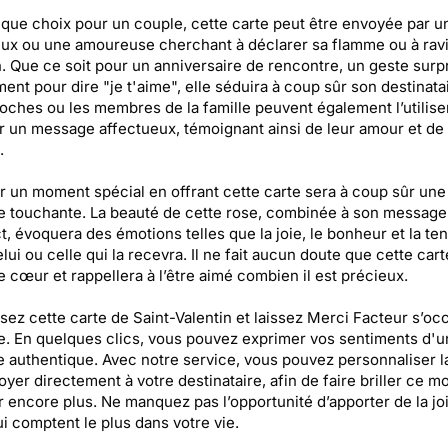
que choix pour un couple, cette carte peut être envoyée par u
x ou une amoureuse cherchant à déclarer sa flamme ou à ravi
. Que ce soit pour un anniversaire de rencontre, un geste surpr
ent pour dire "je t'aime", elle séduira à coup sûr son destinata
oches ou les membres de la famille peuvent également l’utilise
 un message affectueux, témoignant ainsi de leur amour et de 
.
 un moment spécial en offrant cette carte sera à coup sûr une
e touchante. La beauté de cette rose, combinée à son message
ct, évoquera des émotions telles que la joie, le bonheur et la te
lui ou celle qui la recevra. Il ne fait aucun doute que cette cart
le cœur et rappellera à l’être aimé combien il est précieux.
sez cette carte de Saint-Valentin et laissez Merci Facteur s’oc
e. En quelques clics, vous pouvez exprimer vos sentiments d'u
 authentique. Avec notre service, vous pouvez personnaliser l
voyer directement à votre destinataire, afin de faire briller ce 
 encore plus. Ne manquez pas l’opportunité d’apporter de la jo
i comptent le plus dans votre vie.