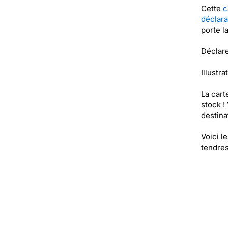
Cette
c
déclara
porte l
Déclare
Illustra
La cart
stock !
destinat
Voici l
tendres