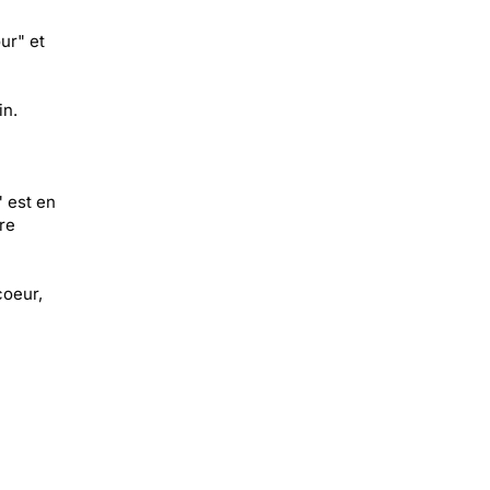
ur" et
in.
 est en
re
coeur,