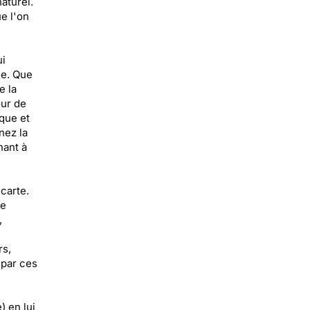
aturel.
ue l'on
ui
le. Que
e la
œur de
ique et
nez la
hant à
carte.
de
,
rs,
 par ces
) en lui