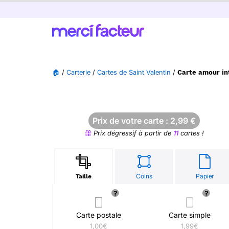
🏠
/
Carterie
/
Cartes de Saint Valentin
/
Carte amour in
Prix de votre carte :
2,99
€
Prix dégressif à partir de
11
cartes !
Coins
Papier
Taille
Carte postale
Carte simple
1,00€
1,99€