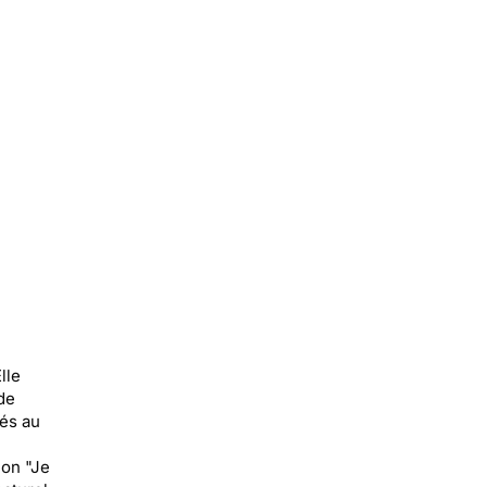
lle
de
rés au
ion "Je