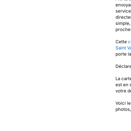
envoyan
service
directe
simple,
proches
Cette
c
Saint V
porte l
Déclare
La cart
est en 
votre de
Voici l
photos,