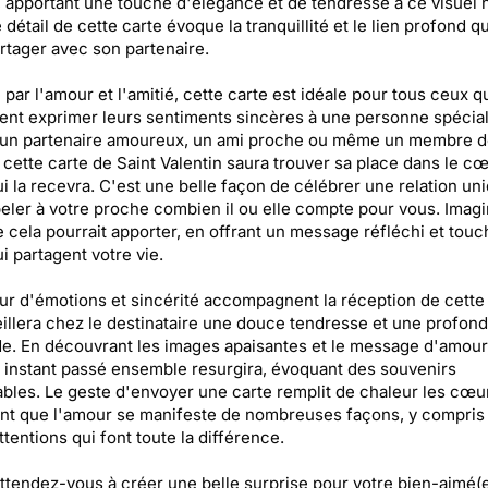
, apportant une touche d'élégance et de tendresse à ce visuel n
détail de cette carte évoque la tranquillité et le lien profond q
rtager avec son partenaire.
 par l'amour et l'amitié, cette carte est idéale pour tous ceux q
ent exprimer leurs sentiments sincères à une personne spécia
 un partenaire amoureux, un ami proche ou même un membre d
, cette carte de Saint Valentin saura trouver sa place dans le c
ui la recevra. C'est une belle façon de célébrer une relation un
eler à votre proche combien il ou elle compte pour vous. Imagi
e cela pourrait apporter, en offrant un message réfléchi et touc
i partagent votre vie.
r d'émotions et sincérité accompagnent la réception de cette 
eillera chez le destinataire une douce tendresse et une profon
de. En découvrant les images apaisantes et le message d'amour
instant passé ensemble resurgira, évoquant des souvenirs
ables. Le geste d'envoyer une carte remplit de chaleur les cœu
nt que l'amour se manifeste de nombreuses façons, y compris
ttentions qui font toute la différence.
attendez-vous à créer une belle surprise pour votre bien-aimé(e