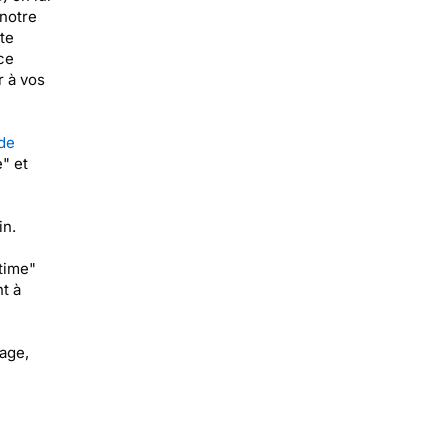
 notre
te
ce
r à vos
de
" et
in.
time"
t à
yage,