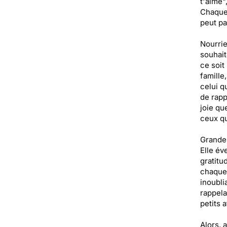
t'aime"
Chaque 
peut pa
Nourrie
souhait
ce soit
famille
celui q
de rapp
joie qu
ceux qu
Grandeu
Elle év
gratitu
chaque 
inoubli
rappela
petits a
Alors, 