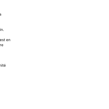
a
in.
est en
re
mité