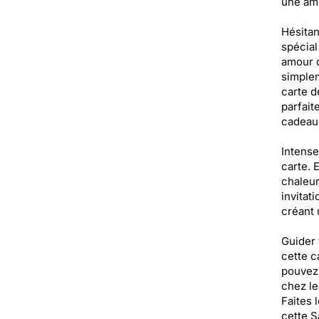
une amb
Hésitan
spécial
amour o
simplem
carte d
parfait
cadeau
Intense
carte. 
chaleur
invitat
créant 
Guider 
cette c
pouvez 
chez le
Faites 
cette S