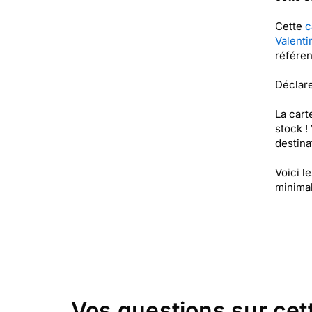
Cette
c
Valenti
référe
Déclare
La cart
stock !
destinat
Voici l
minimal
Vos questions sur cet