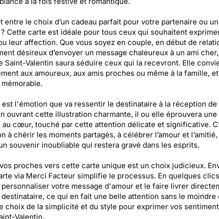
iance à la fois festive et romantique.
t entre le choix d’un cadeau parfait pour votre partenaire ou un
 ? Cette carte est idéale pour tous ceux qui souhaitent exprimer
u leur affection. Que vous soyez en couple, en début de relati
ent désireux d’envoyer un message chaleureux à un ami cher,
e Saint-Valentin saura séduire ceux qui la recevront. Elle convi
ement aux amoureux, aux amis proches ou même à la famille, et
 mémorable.
 est l'émotion que va ressentir le destinataire à la réception de
En ouvrant cette illustration charmante, il ou elle éprouvera un
 au cœur, touché par cette attention délicate et significative. C
ion à chérir les moments partagés, à célébrer l’amour et l’amitié,
un souvenir inoubliable qui restera gravé dans les esprits.
vos proches vers cette carte unique est un choix judicieux. En
arte via Merci Facteur simplifie le processus. En quelques clic
personnaliser votre message d'amour et le faire livrer directe
 destinataire, ce qui en fait une belle attention sans le moindre 
le choix de la simplicité et du style pour exprimer vos sentimen
aint-Valentin.