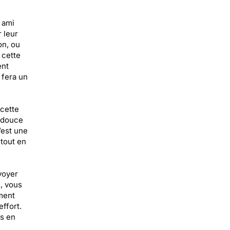
 ami
 leur
on, ou
 cette
ent
 fera un
 cette
e douce
’est une
 tout en
voyer
s, vous
ment
effort.
ts en