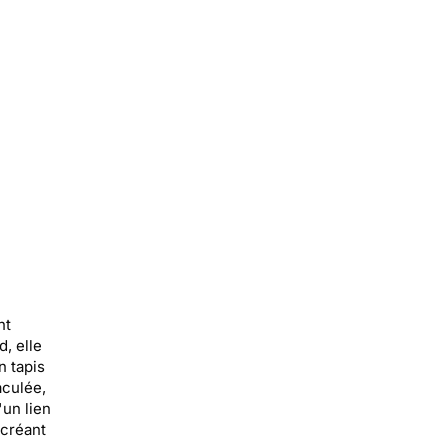
nt
, elle
n tapis
aculée,
'un lien
 créant