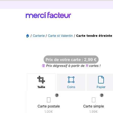
🏠
/
Carterie
/
Carte st Valentin
/
Carte tendre étreinte
Prix de votre carte :
2,99
€
Prix dégressif à partir de
11
cartes !
Coins
Papier
Taille
Carte postale
Carte simple
1,00€
1,99€