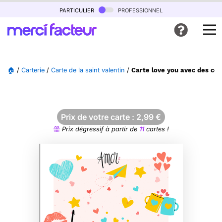
particulier
professionnel
🏠
/
Carterie
/
Carte de la saint valentin
/
Carte love you avec des cœu
Prix de votre carte :
2,99
€
Prix dégressif à partir de
11
cartes !