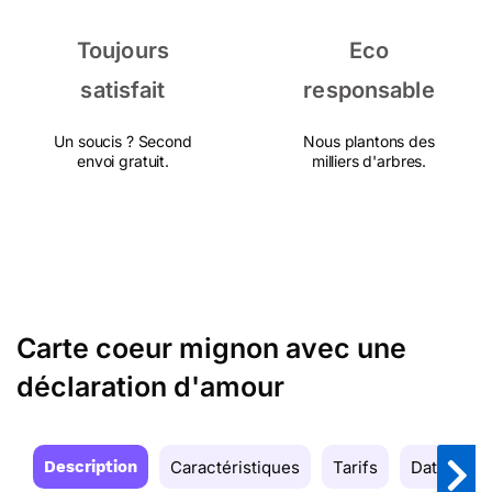
Toujours
Eco
satisfait
responsable
Un soucis ? Second
Nous plantons des
envoi gratuit.
milliers d'arbres.
Carte coeur mignon avec une
déclaration d'amour
Description
Caractéristiques
Tarifs
Date de la