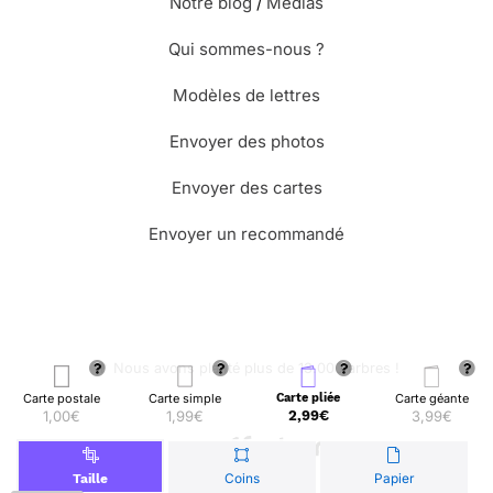
Notre blog
/
Médias
Qui sommes-nous ?
Modèles de lettres
Envoyer des photos
Envoyer des cartes
Envoyer un recommandé
🌳 Nous avons planté plus de 13.000 arbres !
Carte postale
Carte simple
Carte pliée
Carte géante
1,00€
1,99€
2,99€
3,99€
© Merci Facteur
Coins
Papier
Taille