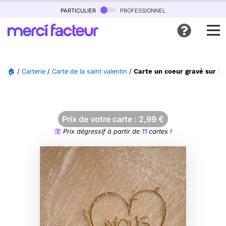
particulier
professionnel
🏠
/
Carterie
/
Carte de la saint valentin
/
Carte un coeur gravé sur le
Prix de votre carte :
2,99
€
Prix dégressif à partir de
11
cartes !