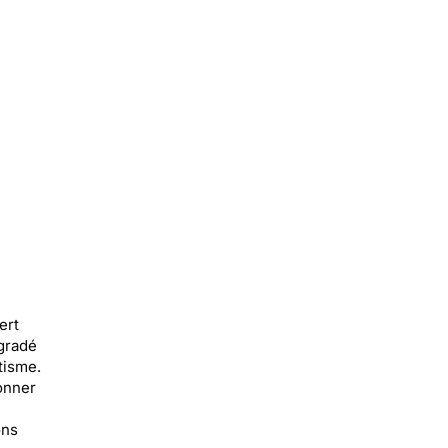
ert
égradé
tisme.
onner
ons