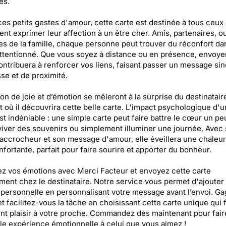
es.
ces petits gestes d'amour, cette carte est destinée à tous ceux 
ent exprimer leur affection à un être cher. Amis, partenaires,
 de la famille, chaque personne peut trouver du réconfort da
ttentionné. Que vous soyez à distance ou en présence, envoye
ontribuera à renforcer vos liens, faisant passer un message si
se et de proximité.
on de joie et d’émotion se mêleront à la surprise du destinatair
où il découvrira cette belle carte. L'impact psychologique d'un
st indéniable : une simple carte peut faire battre le cœur un pe
aviver des souvenirs ou simplement illuminer une journée. Avec
accrocheur et son message d'amour, elle éveillera une chaleu
nfortante, parfait pour faire sourire et apporter du bonheur.
z vos émotions avec Merci Facteur et envoyez cette carte
ment chez le destinataire. Notre service vous permet d'ajouter
personnelle en personnalisant votre message avant l’envoi. G
t facilitez-vous la tâche en choisissant cette carte unique qui 
t plaisir à votre proche. Commandez dès maintenant pour fair
le expérience émotionnelle à celui que vous aimez !