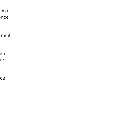
" est
rence
rnent
 en
re
nce,