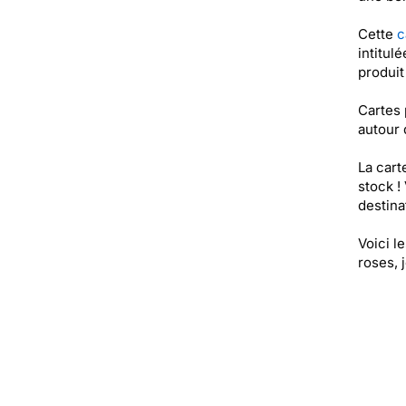
Cette
c
intitul
produi
Cartes 
autour 
La cart
stock !
destinat
Voici l
roses, 