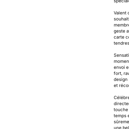
spécial
Valent 
souhait
membres
geste a
carte c
tendres
Sensati
moment 
envoi e
fort, r
design 
et réco
Célébre
directe
touche 
temps e
sûremen
une bel