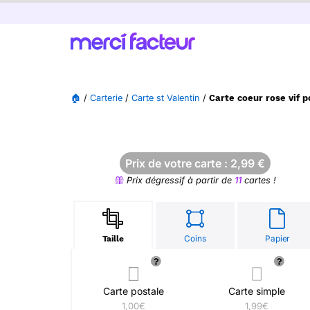
🏠
/
Carterie
/
Carte st Valentin
/
Carte coeur rose vif 
Prix de votre carte :
2,99
€
Prix dégressif à partir de
11
cartes !
Coins
Papier
Taille
Carte postale
Carte simple
1,00€
1,99€