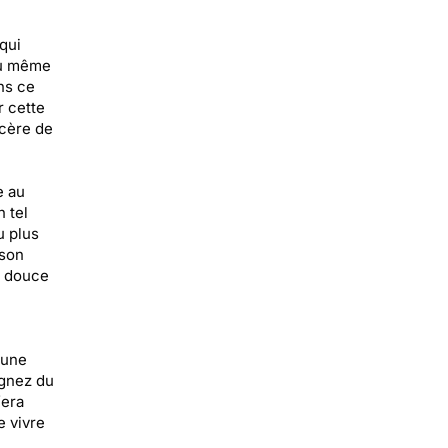
qui
 ou même
ns ce
r cette
ncère de
e au
 tel
u plus
 son
r douce
 une
agnez du
fera
e vivre