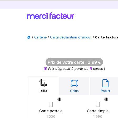
🏠
/
Carterie
/
Carte déclaration d'amour
/
Carte texture
Prix de votre carte :
2,99
€
Prix dégressif à partir de
11
cartes !
Coins
Papier
Taille
Carte postale
Carte simple
1,00€
1,99€