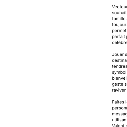
Vecteur
souhait
famille
toujour
permet 
parfait
célébre
Jouer s
destina
tendres
symboli
bienvei
geste s
raviver
Faites 
personn
message
utilisa
Valenti