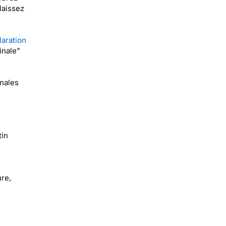
laissez
laration
inale"
inales
tin
ure,