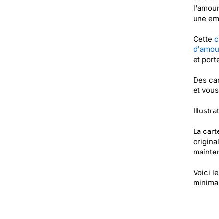
l'amour
une emp
Cette
c
d'amou
et port
Des car
et vous
Illustr
La cart
origina
mainten
Voici l
minimal