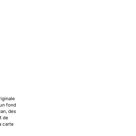
iginale
 un fond
lan, des
t de
a carte