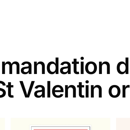
andation d
St Valentin or