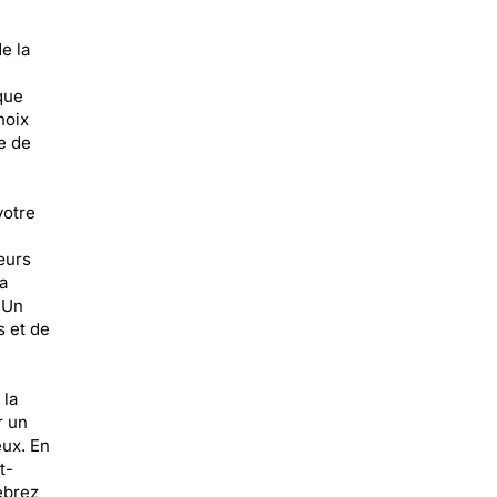
e la
que
hoix
e de
votre
œurs
a
 Un
s et de
 la
r un
eux. En
t-
ébrez