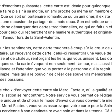
 d’émotions puissantes, cette carte est idéale pour quiconque
e faire plaisir à sa moitié, un ami proche ou même un membre d
. Que ce soit un partenaire romantique ou un ami cher, il existe
s une occasion de partager des mots doux. Son esthétique uni
de se démarquer des cartes traditionnelles, ce qui en fait un c
 pour ceux qui recherchent une manière authentique et original
r l’amour lors de la Saint-Valentin.
ur les sentiments, cette carte touchera à coup sûr le cœur de 
taire. En recevant cette carte, celui-ci ressentira une vague de
se et de chaleur, renforçant les liens qui vous unissent. Les c
ques sur la carte évoquent non seulement l’amour, mais aussi l
llance et l’attention que vous portez à la personne qui la reçoit.
imple, mais qui a le pouvoir de créer des souvenirs mémorable
 des passions.
le choix d'envoyer cette carte via Merci Facteur, où la qualité et
alisation se rencontrent. Notre service vous permet de rédige
 unique et de choisir le mode d’envoi qui vous convient le mi
nt Merci Facteur, vous vous assurez que votre carte pour la Sain
n parvienne à son destinataire avec soin et dans les temps. Cél