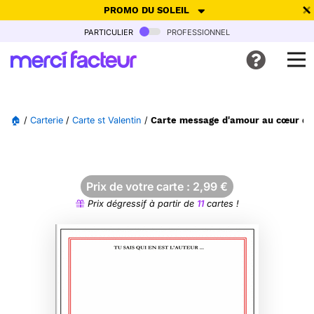
PROMO DU SOLEIL
particulier
professionnel
-30% de réduction avec le code
SUMMER26
pour envoyer des
cartes ensoleillées, jusqu'au 6 Août !
Envoyer des cartes
🏠
/
Carterie
/
Carte st Valentin
/
Carte message d'amour au cœur d'
Ne plus afficher
Prix de votre carte :
2,99
€
Prix dégressif à partir de
11
cartes !