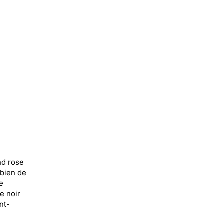
nd rose
mbien de
e
e noir
nt-