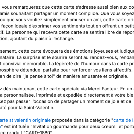
, vous remarquerez que cette carte s’adresse aussi bien aux c
amis souhaitant partager un moment complice. Que vous soyez
ou que vous vouliez simplement amuser un ami, cette carte ori
 façon idéale d’exprimer vos sentiments tout en offrant un petit
tif. La personne qui recevra cette carte se sentira libre de répo
tion, ajoutant du plaisir à l’échange.
ement, cette carte évoquera des émotions joyeuses et ludiqu
inataire. La surprise et le sourire seront au rendez-vous, rendan
convivial mémorable. La légèreté de l’humour dans la carte p
osphère détendue, parfaite pour renforcer vos liens affectifs. 
n de dire "je pense à toi" de manière amusante et originale.
 dès maintenant cette carte spéciale via Merci Facteur. En un c
ra personnalisée, imprimée et expédiée directement à votre bi
sez pas passer l’occasion de partager un moment de joie et de
ité pour la Saint-Valentin.
arte st valentin originale
proposée dans la catégorie "
carte de l
n
" est intitulée "Invitation gourmande pour deux cœurs" et porte
nce produit "CARD-1880".