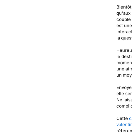
Bientôt
qu'aux 
couple 
est une
interac
la ques
Heureus
le dest
moment 
une atm
un moye
Envoyez
elle se
Ne lais
complic
Cette
c
valenti
référe