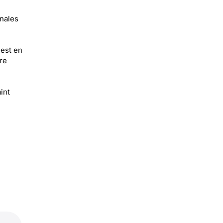
inales
 est en
re
int