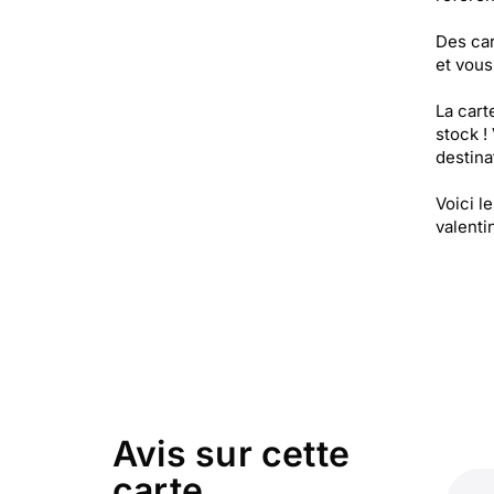
Des car
et vous
La cart
stock !
destinat
Voici l
valentin
Avis sur cette
carte