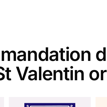
andation d
St Valentin or