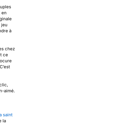
ouples
 en
ginale
 jeu
ndre à
es chez
t ce
rocure
C’est
lic,
en-aimé.
a saint
 la