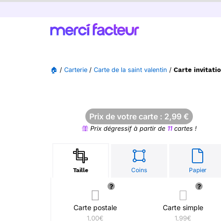
🏠
/
Carterie
/
Carte de la saint valentin
/
Carte invitat
Prix de votre carte :
2,99
€
Prix dégressif à partir de
11
cartes !
Coins
Papier
Taille
Carte postale
Carte simple
1,00€
1,99€