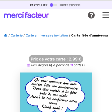
particulier
professionnel
🏠
/
Carterie
/
Carte anniversaire invitation
/
Carte fête d'anniversaire
Prix de votre carte :
2,99
€
Prix dégressif à partir de
11
cartes !