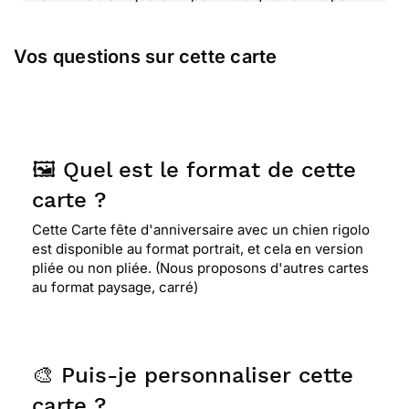
pas éditer le texte: je voulais replacer "ma" par
"sa"...
Vos questions sur cette carte
⭐⭐⭐⭐⭐ Le 25/01/2012 : La carte d'invitation m'a
plu car elle est marrante et j'aime bien les
couleurs et les chiens
🖼️ Quel est le format de cette
carte ?
⭐⭐⭐⭐
Le 22/01/2012 : carte qui m'a plue car
elle est originale
Cette Carte fête d'anniversaire avec un chien rigolo
est disponible au format portrait, et cela en version
pliée ou non pliée. (Nous proposons d'autres cartes
⭐⭐⭐
Le 11/01/2012 : Parceque j'aime les
au format paysage, carré)
animaux. Et l'humour !
🎨 Puis-je personnaliser cette
carte ?